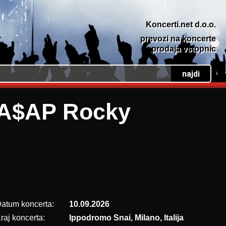
Koncerti.net d.o.o.
prevozi na koncerte
prodaja vstopnic
A$AP Rocky
atum koncerta:
10.09.2026
raj koncerta:
Ippodromo Snai, Milano, Italija