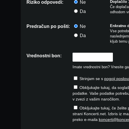
Doplačilo
Riziko odpovedi:
Ne
Če doplačat
Da
odhodom vr
Enkratno 
Predračun po pošti:
Ne
Vse potrebn
Da
naslednjem 
kljub temu 
Vrednostni bon:
Imate vrednostni bon? Vnesite ga v
Strinjam se s
pogoji poslov
Obkljukajte tukaj, da soglaš
podatke. Vaše podatke potrebu
v zvezi z vašim naročilom.
Obkljukajte tukaj, če želite
strani Koncerti.net. Izbris iz m
preko e-maila
koncerti@koncer