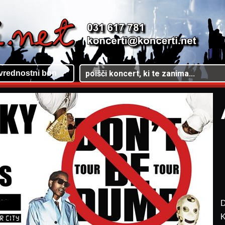
vrednostni bon
D
K