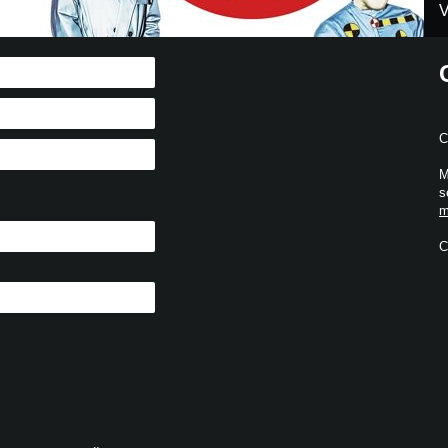
V
C
M
s
m
C