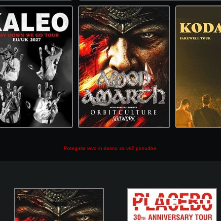
Potegnite levo in desno za več ponudbe.