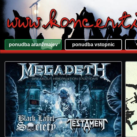
ponudba aranžmajev
ponudba vstopnic