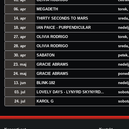
06. apr
MEGADETH
torek,
14. apr
THIRTY SECONDS TO MARS
sreda,
18. apr
IAN PAICE - PURPENDICULAR
nedelj
27. apr
OLIVIA RODRIGO
torek,
28. apr
OLIVIA RODRIGO
sreda,
30. apr
SABATON
petek,
23. maj
GRACIE ABRAMS
nedelj
24. maj
GRACIE ABRAMS
poned
13. jun
BLINK-182
nedelj
03. jul
LOVELY DAYS - LYNYRD SKYNYRD...
sobota
24. jul
KAROL G
sobota