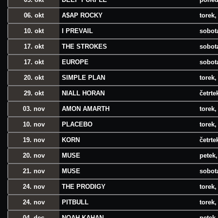
06. okt
A$AP ROCKY
torek,
10. okt
I PREVAIL
sobota
17. okt
THE STROKES
sobota
17. okt
EUROPE
sobota
20. okt
SIMPLE PLAN
torek,
29. okt
NIALL HORAN
četrte
03. nov
AMON AMARTH
torek,
10. nov
PLACEBO
torek,
19. nov
KORN
četrte
20. nov
MUSE
petek,
21. nov
MUSE
sobota
24. nov
THE PRODIGY
torek,
24. nov
PITBULL
torek,
04. dec
NOAH KAHAN
petek,