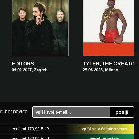
EDITORS
TYLER, THE CREATOR
04.02.2027, Zagreb
25.08.2026, Milano
ti.net novice
cena od 179,99 EUR
vpiši se v čakalno vrsto
cena od 179,99 EUR
naroči aranžma