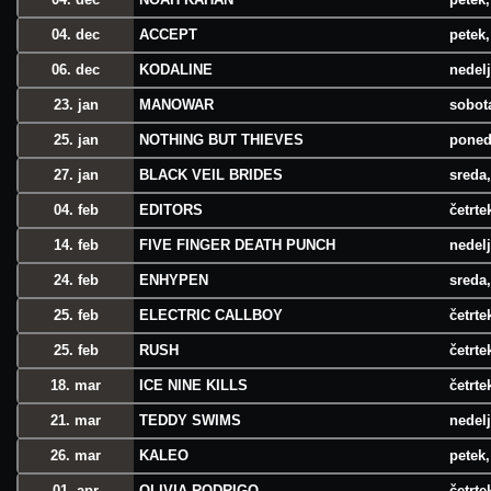
04. dec
ACCEPT
petek,
06. dec
KODALINE
nedelj
23. jan
MANOWAR
sobota
25. jan
NOTHING BUT THIEVES
poned
27. jan
BLACK VEIL BRIDES
sreda,
04. feb
EDITORS
četrte
14. feb
FIVE FINGER DEATH PUNCH
nedelj
24. feb
ENHYPEN
sreda,
25. feb
ELECTRIC CALLBOY
četrte
25. feb
RUSH
četrte
18. mar
ICE NINE KILLS
četrte
21. mar
TEDDY SWIMS
nedelj
26. mar
KALEO
petek,
01. apr
OLIVIA RODRIGO
četrte