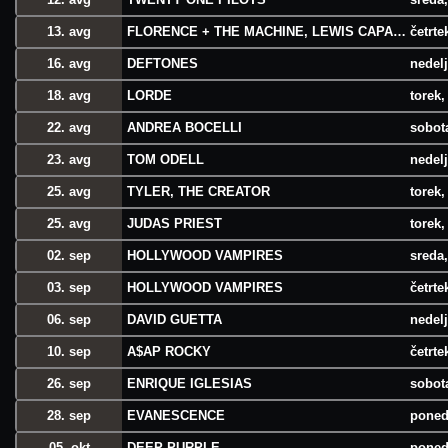
13. avg
FLORENCE + THE MACHINE, LEWIS CAPALDI
četrte
16. avg
DEFTONES
nedelj
18. avg
LORDE
torek,
22. avg
ANDREA BOCELLI
sobota
23. avg
TOM ODELL
nedelj
25. avg
TYLER, THE CREATOR
torek,
25. avg
JUDAS PRIEST
torek,
02. sep
HOLLYWOOD VAMPIRES
sreda,
03. sep
HOLLYWOOD VAMPIRES
četrte
06. sep
DAVID GUETTA
nedelj
10. sep
A$AP ROCKY
četrte
26. sep
ENRIQUE IGLESIAS
sobota
28. sep
EVANESCENCE
poned
05. okt
DEEP PURPLE
poned