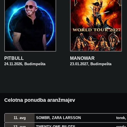
PITBULL
MANOWAR
24.11.2026, Budimpešta
23.01.2027, Budimpešta
Celotna ponudba aranžmajev
11. avg
SOMBR, ZARA LARSSON
torek,
12. avg
TWENTY ONE PILOTS
sreda,