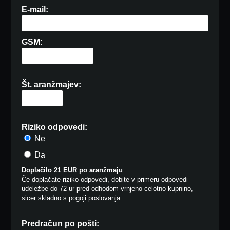
E-mail:
GSM:
Št. aranžmajev:
Riziko odpovedi:
Ne
Da
Doplačilo 21 EUR po aranžmaju
Če doplačate riziko odpovedi, dobite v primeru odpovedi
udeležbe do 72 ur pred odhodom vrnjeno celotno kupnino,
sicer skladno s
pogoji poslovanja
.
Predračun po pošti: