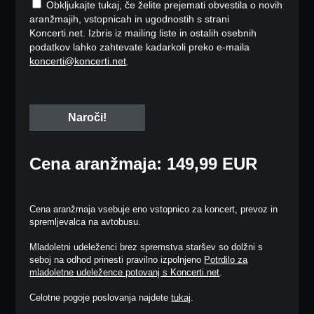
Obkljukajte tukaj, če želite prejemati obvestila o novih
aranžmajih, vstopnicah in ugodnostih s strani
Koncerti.net. Izbris iz mailing liste in ostalih osebnih
podatkov lahko zahtevate kadarkoli preko e-maila
koncerti@koncerti.net
.
Cena aranžmaja: 149,99 EUR
Cena aranžmaja vsebuje eno vstopnico za koncert, prevoz in
spremljevalca na avtobusu.
Mladoletni udeleženci brez spremstva staršev so dolžni s
seboj na odhod prinesti pravilno izpolnjeno
Potrdilo za
mladoletne udeležence potovanj s Koncerti.net
.
Celotne pogoje poslovanja najdete
tukaj
.