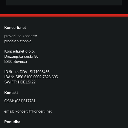
Koncerti.net
prevozi na koncerte
prodaja vstopnic
Koncerti.net d.o.o.
Drožanjska cesta 96
8290 Sevnica
ID št. za DDV: SI71025456
IBAN: SI56 6100 0002 7326 605
SWIFT: HDELSI22
Kontakt
GSM: (031)617781
email:
koncerti@koncerti.net
Ponudba