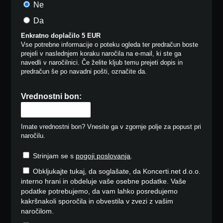
Ne
Da
Enkratno doplačilo 5 EUR
Vse potrebne informacije o poteku ogleda ter predračun boste
prejeli v naslednjem koraku naročila na e-mail, ki ste ga
navedli v naročilnici. Če želite kljub temu prejeti dopis in
predračun še po navadni pošti, označite da.
Vrednostni bon:
Imate vrednostni bon? Vnesite ga v zgornje polje za popust pri
naročilu.
Strinjam se s
pogoji poslovanja
.
Obkljukajte tukaj, da soglašate, da Koncerti.net d.o.o.
interno hrani in obdeluje vaše osebne podatke. Vaše
podatke potrebujemo, da vam lahko posredujemo
kakršnakoli sporočila in obvestila v zvezi z vašim
naročilom.