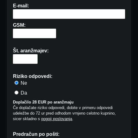
E-mail:
GSM:
Št. aranžmajev:
Riziko odpovedi:
Ne
Da
Doplačilo 28 EUR po aranžmaju
Če doplačate riziko odpovedi, dobite v primeru odpovedi
udeležbe do 72 ur pred odhodom vrnjeno celotno kupnino,
sicer skladno s
pogoji poslovanja
.
Predračun po pošti: