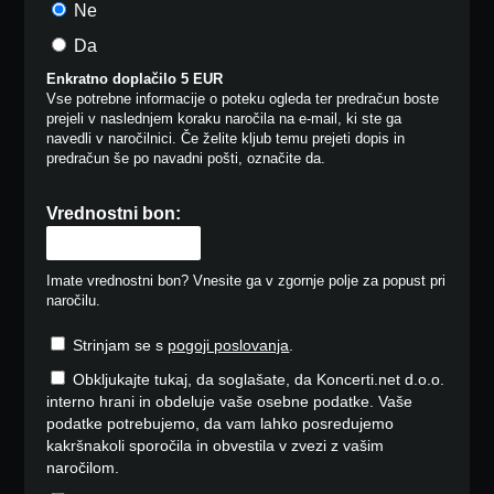
Ne
Da
Enkratno doplačilo 5 EUR
Vse potrebne informacije o poteku ogleda ter predračun boste
prejeli v naslednjem koraku naročila na e-mail, ki ste ga
navedli v naročilnici. Če želite kljub temu prejeti dopis in
predračun še po navadni pošti, označite da.
Vrednostni bon:
Imate vrednostni bon? Vnesite ga v zgornje polje za popust pri
naročilu.
Strinjam se s
pogoji poslovanja
.
Obkljukajte tukaj, da soglašate, da Koncerti.net d.o.o.
interno hrani in obdeluje vaše osebne podatke. Vaše
podatke potrebujemo, da vam lahko posredujemo
kakršnakoli sporočila in obvestila v zvezi z vašim
naročilom.