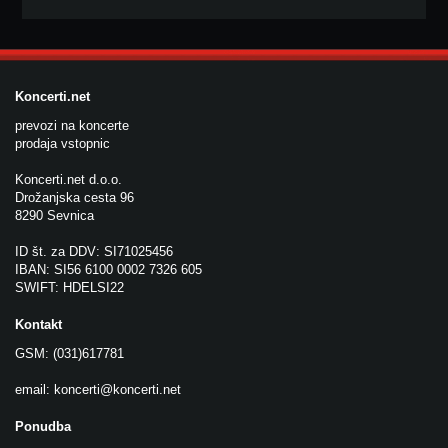
Koncerti.net
prevozi na koncerte
prodaja vstopnic
Koncerti.net d.o.o.
Drožanjska cesta 96
8290 Sevnica
ID št. za DDV: SI71025456
IBAN: SI56 6100 0002 7326 605
SWIFT: HDELSI22
Kontakt
GSM: (031)617781
email:
koncerti@koncerti.net
Ponudba