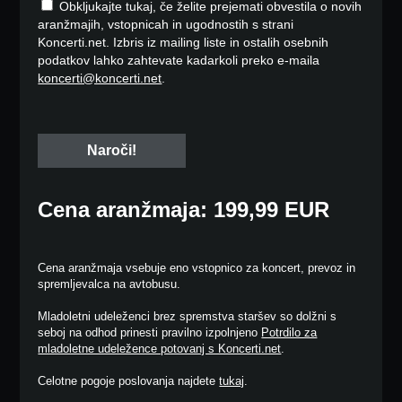
Obkljukajte tukaj, če želite prejemati obvestila o novih
aranžmajih, vstopnicah in ugodnostih s strani
Koncerti.net. Izbris iz mailing liste in ostalih osebnih
podatkov lahko zahtevate kadarkoli preko e-maila
koncerti@koncerti.net
.
Cena aranžmaja: 199,99 EUR
Cena aranžmaja vsebuje eno vstopnico za koncert, prevoz in
spremljevalca na avtobusu.
Mladoletni udeleženci brez spremstva staršev so dolžni s
seboj na odhod prinesti pravilno izpolnjeno
Potrdilo za
mladoletne udeležence potovanj s Koncerti.net
.
Celotne pogoje poslovanja najdete
tukaj
.