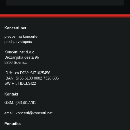
Koncerti.net
prevozi na koncerte
prodaja vstopnic
Koncerti.net d.o.o.
Drožanjska cesta 96
8290 Sevnica
ID št. za DDV: SI71025456
IBAN: SI56 6100 0002 7326 605
SWIFT: HDELSI22
Kontakt
GSM: (031)617781
email:
koncerti@koncerti.net
Ponudba