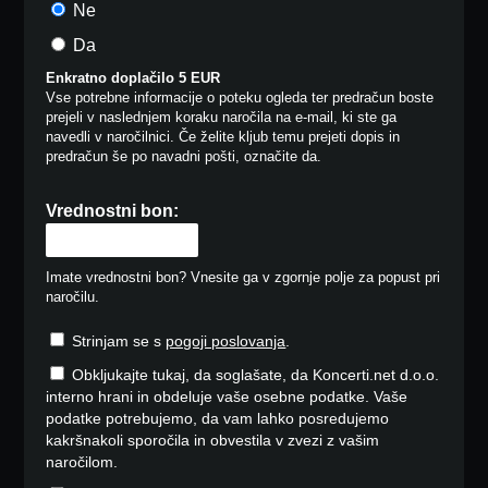
Ne
Da
Enkratno doplačilo 5 EUR
Vse potrebne informacije o poteku ogleda ter predračun boste
prejeli v naslednjem koraku naročila na e-mail, ki ste ga
navedli v naročilnici. Če želite kljub temu prejeti dopis in
predračun še po navadni pošti, označite da.
Vrednostni bon:
Imate vrednostni bon? Vnesite ga v zgornje polje za popust pri
naročilu.
Strinjam se s
pogoji poslovanja
.
Obkljukajte tukaj, da soglašate, da Koncerti.net d.o.o.
interno hrani in obdeluje vaše osebne podatke. Vaše
podatke potrebujemo, da vam lahko posredujemo
kakršnakoli sporočila in obvestila v zvezi z vašim
naročilom.