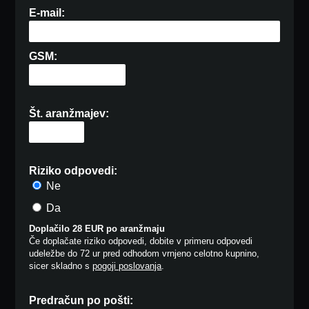
E-mail:
GSM:
Št. aranžmajev:
Riziko odpovedi:
Ne
Da
Doplačilo 28 EUR po aranžmaju
Če doplačate riziko odpovedi, dobite v primeru odpovedi
udeležbe do 72 ur pred odhodom vrnjeno celotno kupnino,
sicer skladno s
pogoji poslovanja
.
Predračun po pošti: