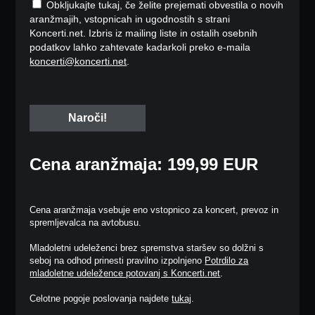
Obkljukajte tukaj, če želite prejemati obvestila o novih
aranžmajih, vstopnicah in ugodnostih s strani
Koncerti.net. Izbris iz mailing liste in ostalih osebnih
podatkov lahko zahtevate kadarkoli preko e-maila
koncerti@koncerti.net
.
Cena aranžmaja: 199,99 EUR
Cena aranžmaja vsebuje eno vstopnico za koncert, prevoz in
spremljevalca na avtobusu.
Mladoletni udeleženci brez spremstva staršev so dolžni s
seboj na odhod prinesti pravilno izpolnjeno
Potrdilo za
mladoletne udeležence potovanj s Koncerti.net
.
Celotne pogoje poslovanja najdete
tukaj
.