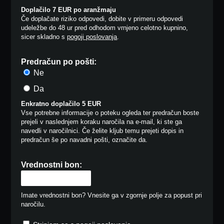
Doplačilo 7 EUR po aranžmaju
Če doplačate riziko odpovedi, dobite v primeru odpovedi
udeležbe do 48 ur pred odhodom vrnjeno celotno kupnino,
sicer skladno s
pogoji poslovanja
.
Predračun po pošti:
Ne
Da
Enkratno doplačilo 5 EUR
Vse potrebne informacije o poteku ogleda ter predračun boste
prejeli v naslednjem koraku naročila na e-mail, ki ste ga
navedli v naročilnici. Če želite kljub temu prejeti dopis in
predračun še po navadni pošti, označite da.
Vrednostni bon:
Imate vrednostni bon? Vnesite ga v zgornje polje za popust pri
naročilu.