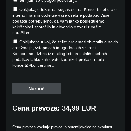
Strinjam se s
pogoji poslovanja
.
Obkljukajte tukaj, da soglašate, da Koncerti.net d.o.o.
interno hrani in obdeluje vaše osebne podatke. Vaše
podatke potrebujemo, da vam lahko posredujemo
kakršnakoli sporočila in obvestila v zvezi z vašim
naročilom.
Obkljukajte tukaj, če želite prejemati obvestila o novih
aranžmajih, vstopnicah in ugodnostih s strani
Koncerti.net. Izbris iz mailing liste in ostalih osebnih
podatkov lahko zahtevate kadarkoli preko e-maila
koncerti@koncerti.net
.
Cena prevoza: 34,99 EUR
Cena prevoza vsebuje prevoz in spremljevalca na avtobusu.