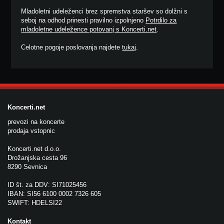
Mladoletni udeleženci brez spremstva staršev so dolžni s
seboj na odhod prinesti pravilno izpolnjeno
Potrdilo za
mladoletne udeležence potovanj s Koncerti.net
.
Celotne pogoje poslovanja najdete
tukaj
.
Koncerti.net
prevozi na koncerte
prodaja vstopnic
Koncerti.net d.o.o.
Drožanjska cesta 96
8290 Sevnica
ID št. za DDV: SI71025456
IBAN: SI56 6100 0002 7326 605
SWIFT: HDELSI22
Kontakt