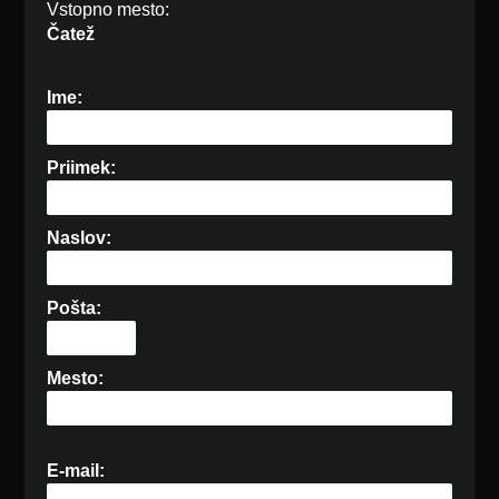
Vstopno mesto:
Čatež
Ime:
Priimek:
Naslov:
Pošta:
Mesto:
E-mail: