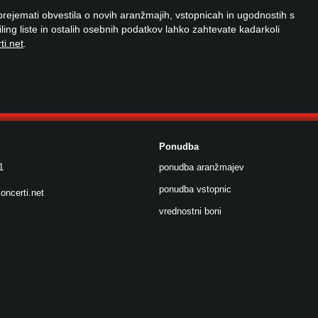
 prejemati obvestila o novih aranžmajih, vstopnicah in ugodnostih s
ailing liste in ostalih osebnih podatkov lahko zahtevate kadarkoli
ti.net
.
Ponudba
1
ponudba aranžmajev
ponudba vstopnic
oncerti.net
vrednostni boni