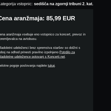
ategorija vstopnic:
sedišča na zgornji tribuni 2. kat.
Cena aranžmaja: 85,99 EUR
ena aranžmaja vsebuje eno vstopnico za koncert, prevoz in
premljevalca na avtobusu.
ladoletni udeleženci brez spremstva staršev so dolžni s
eboj na odhod prinesti pravilno izpolnjeno
Potrdilo za
ladoletne udeležence potovanj s Koncerti.net
.
elotne pogoje poslovanja najdete
tukaj
.