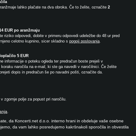
čila
ranžmaje lahko plačate na dva obroka. Če to želite, označite
2
 14 EUR po aranžmaju
e riziko odpovedi, dobite v primeru odpovedi udeležbe do 48 ur pred
njeno celotno kupnino, sicer skladno s
pogoji poslovanja
.
doplačilo 5 EUR
e informacije o poteku ogleda ter predračun boste prejeli v
koraku naročila na e-mail, ki ste ga navedli v naročilnici. Če želite
prejeti dopis in predračun še po navadni pošti, označite da.
 zgornje polje za popust pri naročilu.
anja
.
ate, da Koncerti.net d.o.o. interno hrani in obdeluje vaše osebne
jemo, da vam lahko posredujemo kakršnakoli sporočila in obvestila