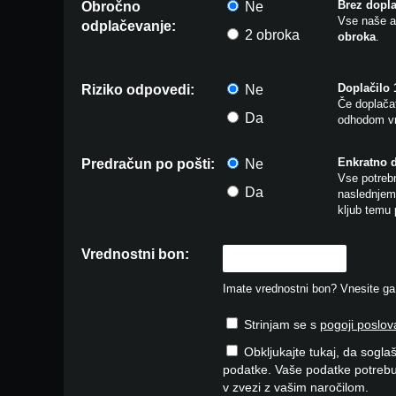
Brez dopla
Obročno
Ne
Vse naše a
odplačevanje:
2 obroka
obroka
.
Doplačilo
Riziko odpovedi:
Ne
Če doplačat
Da
odhodom vr
Enkratno 
Predračun po pošti:
Ne
Vse potrebn
Da
naslednjem 
kljub temu 
Vrednostni bon:
Imate vrednostni bon? Vnesite ga v
Strinjam se s
pogoji poslov
Obkljukajte tukaj, da soglaš
podatke. Vaše podatke potrebu
v zvezi z vašim naročilom.