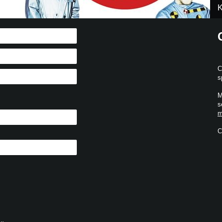
K
C
s
M
s
m
C