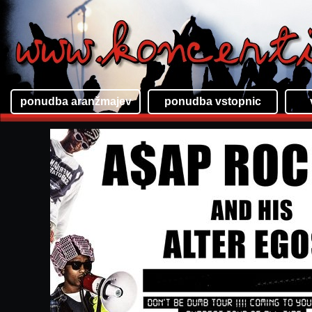
ponudba aranžmajev
ponudba vstopnic