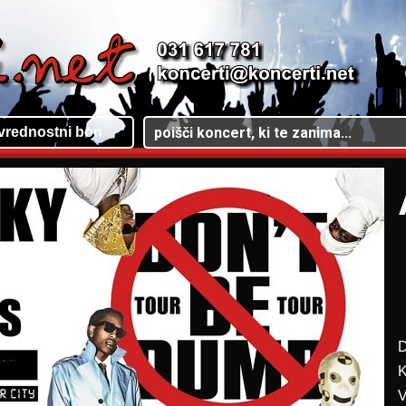
vrednostni bon
D
K
V