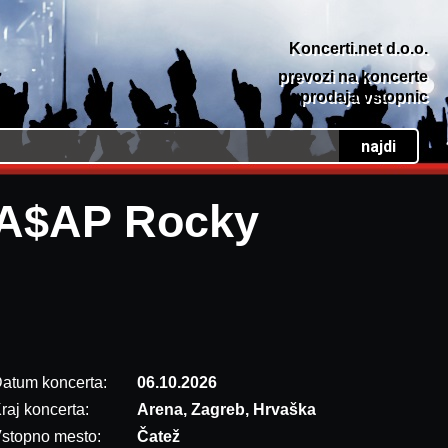
Koncerti.net d.o.o.
prevozi na koncerte
prodaja vstopnic
A$AP Rocky
atum koncerta:
06.10.2026
raj koncerta:
Arena, Zagreb, Hrvaška
stopno mesto:
Čatež