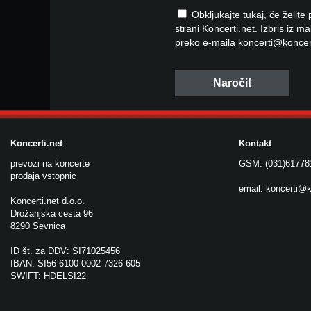
Obkljukajte tukaj, če želite
strani Koncerti.net. Izbris iz m
preko e-maila
koncerti@koncer
Koncerti.net
Kontakt
prevozi na koncerte
GSM: (031)61778
prodaja vstopnic
email:
koncerti@k
Koncerti.net d.o.o.
Drožanjska cesta 96
8290 Sevnica
ID št. za DDV: SI71025456
IBAN: SI56 6100 0002 7326 605
SWIFT: HDELSI22