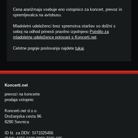
Cena aranžmaja vsebuje eno vstopnico za koncert, prevoz in
spremljevalca na avtobusu.
Mladoletni udeleženci brez spremstva staršev so dolžni s
seboj na odhod prinesti pravilno izpolnjeno
Potrdilo za
mladoletne udeležence potovanj s Koncerti.net
.
Celotne pogoje poslovanja najdete
tukaj
.
Koncerti.net
prevozi na koncerte
prodaja vstopnic
Koncerti.net d.o.o.
Drožanjska cesta 96
8290 Sevnica
ID št. za DDV: SI71025456