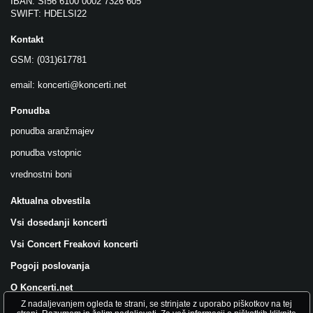
IBAN: SI56 6100 0002 7326 605
SWIFT: HDELSI22
Kontakt
GSM: (031)617781
email:
koncerti@koncerti.net
Ponudba
ponudba aranžmajev
ponudba vstopnic
vrednostni boni
Aktualna obvestila
Vsi dosedanji koncerti
Vsi Concert Freakovi koncerti
Pogoji poslovanja
O Koncerti.net
Z nadaljevanjem ogleda te strani, se strinjate z uporabo piškotkov na tej
Všečkajte nas na FB!