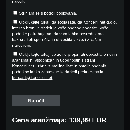
naročilu.
Strinjam se s
pogoji poslovanja
.
Obkljukajte tukaj, da soglašate, da Koncerti.net d.o.o.
interno hrani in obdeluje vaše osebne podatke. Vaše
podatke potrebujemo, da vam lahko posredujemo
kakršnakoli sporočila in obvestila v zvezi z vašim
naročilom.
Obkljukajte tukaj, če želite prejemati obvestila o novih
aranžmajih, vstopnicah in ugodnostih s strani
Koncerti.net. Izbris iz mailing liste in ostalih osebnih
podatkov lahko zahtevate kadarkoli preko e-maila
koncerti@koncerti.net
.
Cena aranžmaja: 139,99 EUR