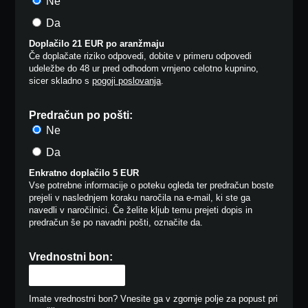
Ne
Da
Doplačilo 21 EUR po aranžmaju
Če doplačate riziko odpovedi, dobite v primeru odpovedi
udeležbe do 48 ur pred odhodom vrnjeno celotno kupnino,
sicer skladno s
pogoji poslovanja
.
Predračun po pošti:
Ne
Da
Enkratno doplačilo 5 EUR
Vse potrebne informacije o poteku ogleda ter predračun boste
prejeli v naslednjem koraku naročila na e-mail, ki ste ga
navedli v naročilnici. Če želite kljub temu prejeti dopis in
predračun še po navadni pošti, označite da.
Vrednostni bon:
Imate vrednostni bon? Vnesite ga v zgornje polje za popust pri