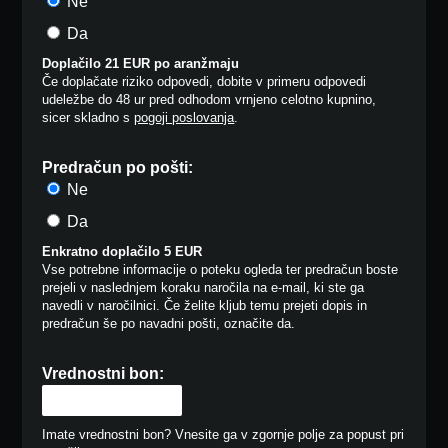
Ne
Da
Doplačilo 21 EUR po aranžmaju
Če doplačate riziko odpovedi, dobite v primeru odpovedi
udeležbe do 48 ur pred odhodom vrnjeno celotno kupnino,
sicer skladno s
pogoji poslovanja
.
Predračun po pošti:
Ne
Da
Enkratno doplačilo 5 EUR
Vse potrebne informacije o poteku ogleda ter predračun boste
prejeli v naslednjem koraku naročila na e-mail, ki ste ga
navedli v naročilnici. Če želite kljub temu prejeti dopis in
predračun še po navadni pošti, označite da.
Vrednostni bon:
Imate vrednostni bon? Vnesite ga v zgornje polje za popust pri