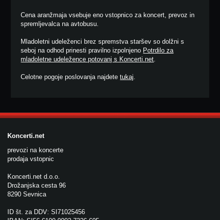
Cena aranžmaja vsebuje eno vstopnico za koncert, prevoz in
spremljevalca na avtobusu.
Mladoletni udeleženci brez spremstva staršev so dolžni s
seboj na odhod prinesti pravilno izpolnjeno
Potrdilo za
mladoletne udeležence potovanj s Koncerti.net
.
Celotne pogoje poslovanja najdete
tukaj
.
Koncerti.net
prevozi na koncerte
prodaja vstopnic
Koncerti.net d.o.o.
Drožanjska cesta 96
8290 Sevnica
ID št. za DDV: SI71025456