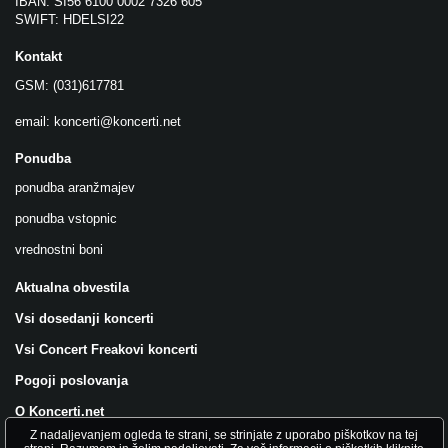
IBAN: SI56 6100 0002 7326 605
SWIFT: HDELSI22
Kontakt
GSM: (031)617781
email:
koncerti@koncerti.net
Ponudba
ponudba aranžmajev
ponudba vstopnic
vrednostni boni
Aktualna obvestila
Vsi dosedanji koncerti
Vsi Concert Freakovi koncerti
Pogoji poslovanja
O Koncerti.net
Z nadaljevanjem ogleda te strani, se strinjate z uporabo piškotkov na tej
Všečkajte nas na FB!