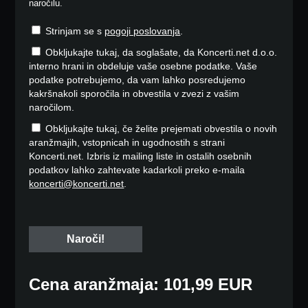
naročilu.
Strinjam se s
pogoji poslovanja
.
Obkljukajte tukaj, da soglašate, da Koncerti.net d.o.o.
interno hrani in obdeluje vaše osebne podatke. Vaše
podatke potrebujemo, da vam lahko posredujemo
kakršnakoli sporočila in obvestila v zvezi z vašim
naročilom.
Obkljukajte tukaj, če želite prejemati obvestila o novih
aranžmajih, vstopnicah in ugodnostih s strani
Koncerti.net. Izbris iz mailing liste in ostalih osebnih
podatkov lahko zahtevate kadarkoli preko e-maila
koncerti@koncerti.net
.
Cena aranžmaja: 101,99 EUR