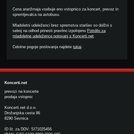
Cena aranžmaja vsebuje eno vstopnico za koncert, prevoz in
spremljevalca na avtobusu.
Mladoletni udeleženci brez spremstva staršev so dolžni s
seboj na odhod prinesti pravilno izpolnjeno
Potrdilo za
mladoletne udeležence potovanj s Koncerti.net
.
Celotne pogoje poslovanja najdete
tukaj
.
Koncerti.net
prevozi na koncerte
prodaja vstopnic
Koncerti.net d.o.o.
Drožanjska cesta 96
8290 Sevnica
ID št. za DDV: SI71025456