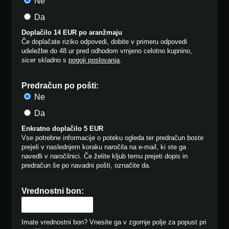
Ne
Da
Doplačilo 14 EUR po aranžmaju
Če doplačate riziko odpovedi, dobite v primeru odpovedi
udeležbe do 48 ur pred odhodom vrnjeno celotno kupnino,
sicer skladno s
pogoji poslovanja
.
Predračun po pošti:
Ne
Da
Enkratno doplačilo 5 EUR
Vse potrebne informacije o poteku ogleda ter predračun boste
prejeli v naslednjem koraku naročila na e-mail, ki ste ga
navedli v naročilnici. Če želite kljub temu prejeti dopis in
predračun še po navadni pošti, označite da.
Vrednostni bon:
Imate vrednostni bon? Vnesite ga v zgornje polje za popust pri