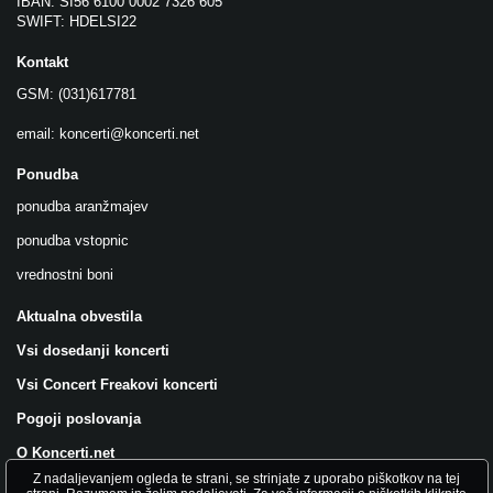
IBAN: SI56 6100 0002 7326 605
SWIFT: HDELSI22
Kontakt
GSM: (031)617781
email:
koncerti@koncerti.net
Ponudba
ponudba aranžmajev
ponudba vstopnic
vrednostni boni
Aktualna obvestila
Vsi dosedanji koncerti
Vsi Concert Freakovi koncerti
Pogoji poslovanja
O Koncerti.net
Z nadaljevanjem ogleda te strani, se strinjate z uporabo piškotkov na tej
Všečkajte nas na FB!