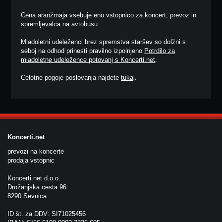
Cena aranžmaja vsebuje eno vstopnico za koncert, prevoz in
spremljevalca na avtobusu.
Mladoletni udeleženci brez spremstva staršev so dolžni s
seboj na odhod prinesti pravilno izpolnjeno
Potrdilo za
mladoletne udeležence potovanj s Koncerti.net
.
Celotne pogoje poslovanja najdete
tukaj
.
Koncerti.net
prevozi na koncerte
prodaja vstopnic
Koncerti.net d.o.o.
Drožanjska cesta 96
8290 Sevnica
ID št. za DDV: SI71025456