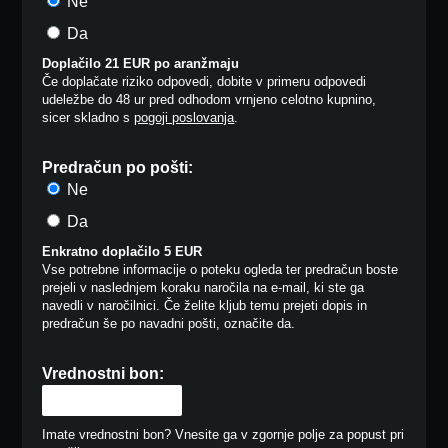
Ne
Da
Doplačilo 21 EUR po aranžmaju
Če doplačate riziko odpovedi, dobite v primeru odpovedi
udeležbe do 48 ur pred odhodom vrnjeno celotno kupnino,
sicer skladno s
pogoji poslovanja
.
Predračun po pošti:
Ne
Da
Enkratno doplačilo 5 EUR
Vse potrebne informacije o poteku ogleda ter predračun boste
prejeli v naslednjem koraku naročila na e-mail, ki ste ga
navedli v naročilnici. Če želite kljub temu prejeti dopis in
predračun še po navadni pošti, označite da.
Vrednostni bon:
Imate vrednostni bon? Vnesite ga v zgornje polje za popust pri