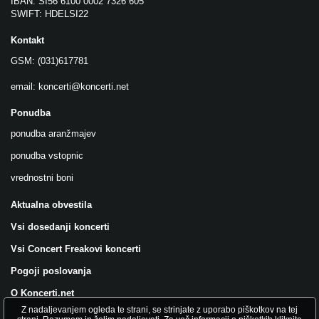
IBAN: SI56 6100 0002 7326 605
SWIFT: HDELSI22
Kontakt
GSM: (031)617781
email:
koncerti@koncerti.net
Ponudba
ponudba aranžmajev
ponudba vstopnic
vrednostni boni
Aktualna obvestila
Vsi dosedanji koncerti
Vsi Concert Freakovi koncerti
Pogoji poslovanja
O Koncerti.net
Z nadaljevanjem ogleda te strani, se strinjate z uporabo piškotkov na tej
Všečkajte nas na FB!