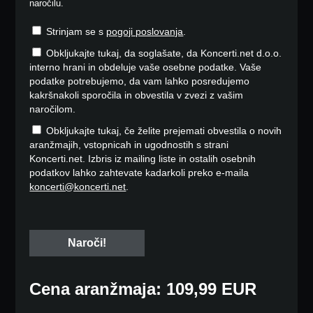
naročilu.
Strinjam se s
pogoji poslovanja
.
Obkljukajte tukaj, da soglašate, da Koncerti.net d.o.o.
interno hrani in obdeluje vaše osebne podatke. Vaše
podatke potrebujemo, da vam lahko posredujemo
kakršnakoli sporočila in obvestila v zvezi z vašim
naročilom.
Obkljukajte tukaj, če želite prejemati obvestila o novih
aranžmajih, vstopnicah in ugodnostih s strani
Koncerti.net. Izbris iz mailing liste in ostalih osebnih
podatkov lahko zahtevate kadarkoli preko e-maila
koncerti@koncerti.net
.
Cena aranžmaja: 109,99 EUR