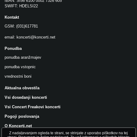
IBAN: SI56 6100 0002 7326 605
SWIFT: HDELSI22
Kontakt
GSM: (031)617781
email:
koncerti@koncerti.net
Ponudba
ponudba aranžmajev
ponudba vstopnic
vrednostni boni
Aktualna obvestila
Vsi dosedanji koncerti
Vsi Concert Freakovi koncerti
Pogoji poslovanja
O Koncerti.net
Z nadaljevanjem ogleda te strani, se strinjate z uporabo piškotkov na tej
Všečkajte nas na FB!