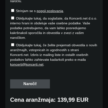
naročilu.
Strinjam se s
pogoji poslovanja
.
Obkljukajte tukaj, da soglašate, da Koncerti.net d.o.o.
interno hrani in obdeluje vaše osebne podatke. Vaše
podatke potrebujemo, da vam lahko posredujemo
kakršnakoli sporočila in obvestila v zvezi z vašim
naročilom.
Obkljukajte tukaj, če želite prejemati obvestila o novih
aranžmajih, vstopnicah in ugodnostih s strani
Koncerti.net. Izbris iz mailing liste in ostalih osebnih
podatkov lahko zahtevate kadarkoli preko e-maila
koncerti@koncerti.net
.
Cena aranžmaja: 139,99 EUR