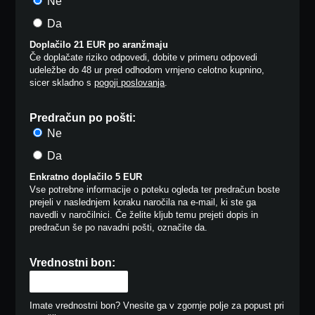
Ne
Da
Doplačilo 21 EUR po aranžmaju
Če doplačate riziko odpovedi, dobite v primeru odpovedi
udeležbe do 48 ur pred odhodom vrnjeno celotno kupnino,
sicer skladno s
pogoji poslovanja
.
Predračun po pošti:
Ne
Da
Enkratno doplačilo 5 EUR
Vse potrebne informacije o poteku ogleda ter predračun boste
prejeli v naslednjem koraku naročila na e-mail, ki ste ga
navedli v naročilnici. Če želite kljub temu prejeti dopis in
predračun še po navadni pošti, označite da.
Vrednostni bon:
Imate vrednostni bon? Vnesite ga v zgornje polje za popust pri