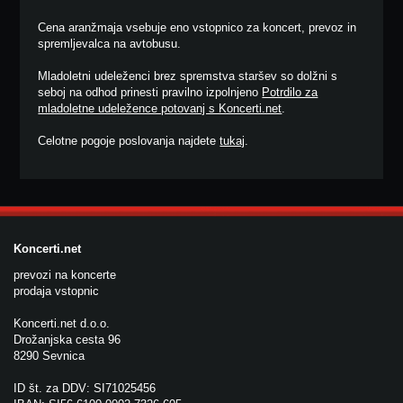
Cena aranžmaja vsebuje eno vstopnico za koncert, prevoz in
spremljevalca na avtobusu.
Mladoletni udeleženci brez spremstva staršev so dolžni s
seboj na odhod prinesti pravilno izpolnjeno
Potrdilo za
mladoletne udeležence potovanj s Koncerti.net
.
Celotne pogoje poslovanja najdete
tukaj
.
Koncerti.net
prevozi na koncerte
prodaja vstopnic
Koncerti.net d.o.o.
Drožanjska cesta 96
8290 Sevnica
ID št. za DDV: SI71025456