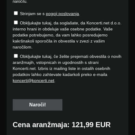
naročilu.
Strinjam se s
pogoji poslovanja
.
Obkljukajte tukaj, da soglašate, da Koncerti.net d.o.o.
interno hrani in obdeluje vaše osebne podatke. Vaše
podatke potrebujemo, da vam lahko posredujemo
kakršnakoli sporočila in obvestila v zvezi z vašim
naročilom.
Obkljukajte tukaj, če želite prejemati obvestila o novih
aranžmajih, vstopnicah in ugodnostih s strani
Koncerti.net. Izbris iz mailing liste in ostalih osebnih
podatkov lahko zahtevate kadarkoli preko e-maila
koncerti@koncerti.net
.
Cena aranžmaja: 121,99 EUR