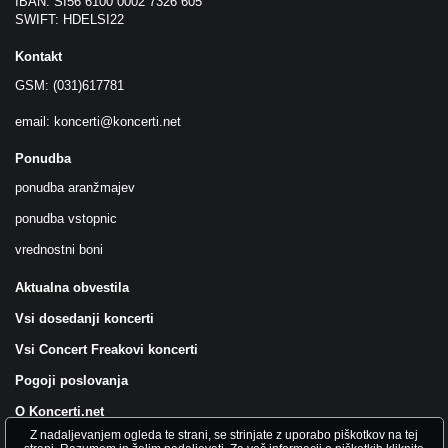
IBAN: SI56 6100 0002 7326 605
SWIFT: HDELSI22
Kontakt
GSM: (031)617781
email:
koncerti@koncerti.net
Ponudba
ponudba aranžmajev
ponudba vstopnic
vrednostni boni
Aktualna obvestila
Vsi dosedanji koncerti
Vsi Concert Freakovi koncerti
Pogoji poslovanja
O Koncerti.net
Z nadaljevanjem ogleda te strani, se strinjate z uporabo piškotkov na tej
Všečkajte nas na FB!