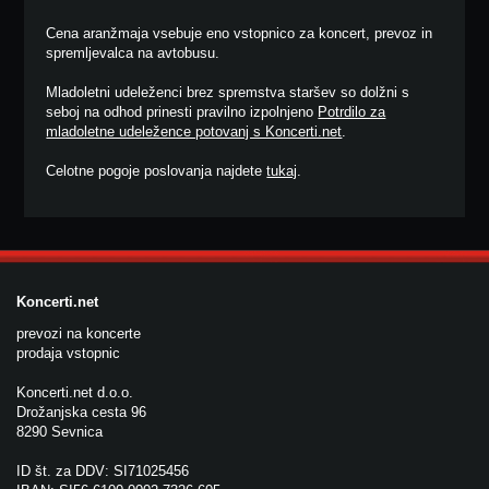
Cena aranžmaja vsebuje eno vstopnico za koncert, prevoz in
spremljevalca na avtobusu.
Mladoletni udeleženci brez spremstva staršev so dolžni s
seboj na odhod prinesti pravilno izpolnjeno
Potrdilo za
mladoletne udeležence potovanj s Koncerti.net
.
Celotne pogoje poslovanja najdete
tukaj
.
Koncerti.net
prevozi na koncerte
prodaja vstopnic
Koncerti.net d.o.o.
Drožanjska cesta 96
8290 Sevnica
ID št. za DDV: SI71025456