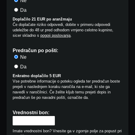
Ne
Da
Doplačilo 21 EUR po aranžmaju
Če doplačate riziko odpovedi, dobite v primeru odpovedi
udeležbe do 48 ur pred odhodom vrnjeno celotno kupnino,
sicer skladno s
pogoji poslovanja
.
Predračun po pošti:
Ne
Da
Enkratno doplačilo 5 EUR
Vse potrebne informacije o poteku ogleda ter predračun boste
prejeli v naslednjem koraku naročila na e-mail, ki ste ga
navedli v naročilnici. Če želite kljub temu prejeti dopis in
predračun še po navadni pošti, označite da.
Vrednostni bon:
Imate vrednostni bon? Vnesite ga v zgornje polje za popust pri