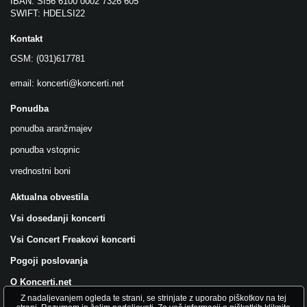
IBAN: SI56 6100 0002 7326 605
SWIFT: HDELSI22
Kontakt
GSM: (031)617781
email:
koncerti@koncerti.net
Ponudba
ponudba aranžmajev
ponudba vstopnic
vrednostni boni
Aktualna obvestila
Vsi dosedanji koncerti
Vsi Concert Freakovi koncerti
Pogoji poslovanja
O Koncerti.net
Z nadaljevanjem ogleda te strani, se strinjate z uporabo piškotkov na tej
Všečkajte nas na FB!