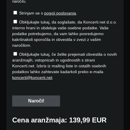
naročilu.
Strinjam se s
pogoji poslovanja
.
Obkljukajte tukaj, da soglašate, da Koncerti.net d.o.o.
interno hrani in obdeluje vaše osebne podatke. Vaše
podatke potrebujemo, da vam lahko posredujemo
kakršnakoli sporočila in obvestila v zvezi z vašim
naročilom.
Obkljukajte tukaj, če želite prejemati obvestila o novih
aranžmajih, vstopnicah in ugodnostih s strani
Koncerti.net. Izbris iz mailing liste in ostalih osebnih
podatkov lahko zahtevate kadarkoli preko e-maila
koncerti@koncerti.net
.
Cena aranžmaja: 139,99 EUR