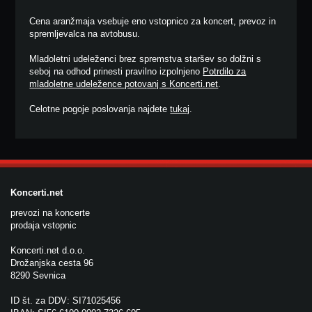
Cena aranžmaja vsebuje eno vstopnico za koncert, prevoz in
spremljevalca na avtobusu.
Mladoletni udeleženci brez spremstva staršev so dolžni s
seboj na odhod prinesti pravilno izpolnjeno
Potrdilo za
mladoletne udeležence potovanj s Koncerti.net
.
Celotne pogoje poslovanja najdete
tukaj
.
Koncerti.net
prevozi na koncerte
prodaja vstopnic
Koncerti.net d.o.o.
Drožanjska cesta 96
8290 Sevnica
ID št. za DDV: SI71025456