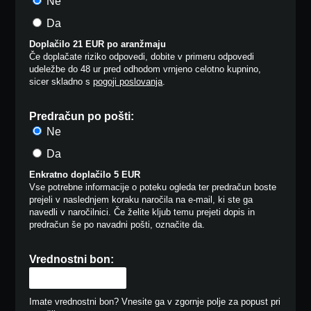
Ne
Da
Doplačilo 21 EUR po aranžmaju
Če doplačate riziko odpovedi, dobite v primeru odpovedi
udeležbe do 48 ur pred odhodom vrnjeno celotno kupnino,
sicer skladno s
pogoji poslovanja
.
Predračun po pošti:
Ne
Da
Enkratno doplačilo 5 EUR
Vse potrebne informacije o poteku ogleda ter predračun boste
prejeli v naslednjem koraku naročila na e-mail, ki ste ga
navedli v naročilnici. Če želite kljub temu prejeti dopis in
predračun še po navadni pošti, označite da.
Vrednostni bon:
Imate vrednostni bon? Vnesite ga v zgornje polje za popust pri