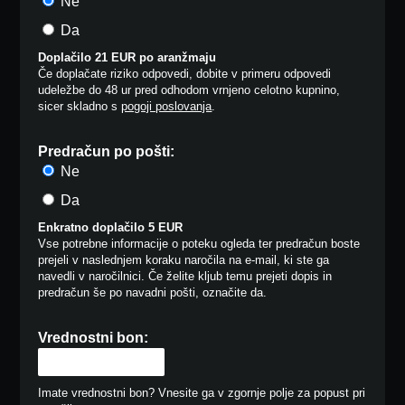
Ne
Da
Doplačilo 21 EUR po aranžmaju
Če doplačate riziko odpovedi, dobite v primeru odpovedi
udeležbe do 48 ur pred odhodom vrnjeno celotno kupnino,
sicer skladno s
pogoji poslovanja
.
Predračun po pošti:
Ne
Da
Enkratno doplačilo 5 EUR
Vse potrebne informacije o poteku ogleda ter predračun boste
prejeli v naslednjem koraku naročila na e-mail, ki ste ga
navedli v naročilnici. Če želite kljub temu prejeti dopis in
predračun še po navadni pošti, označite da.
Vrednostni bon:
Imate vrednostni bon? Vnesite ga v zgornje polje za popust pri