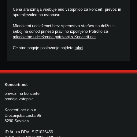
Cena aranžmaja vsebuje eno vstopnico za koncert, prevoz in
spremljevalca na avtobusu.
Mladoletni udeleženci brez spremstva staršev so dolžni s
seboj na odhod prinesti pravilno izpolnjeno
Potrdilo za
mladoletne udeležence potovanj s Koncerti.net
.
Celotne pogoje poslovanja najdete
tukaj
.
Koncerti.net
prevozi na koncerte
prodaja vstopnic
Koncerti.net d.o.o.
Drožanjska cesta 96
8290 Sevnica
ID št. za DDV: SI71025456