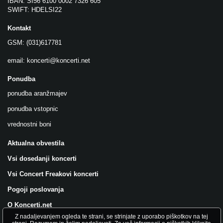
IBAN: SI56 6100 0002 7326 605
SWIFT: HDELSI22
Kontakt
GSM: (031)617781
email:
koncerti@koncerti.net
Ponudba
ponudba aranžmajev
ponudba vstopnic
vrednostni boni
Aktualna obvestila
Vsi dosedanji koncerti
Vsi Concert Freakovi koncerti
Pogoji poslovanja
O Koncerti.net
Z nadaljevanjem ogleda te strani, se strinjate z uporabo piškotkov na tej
Všečkajte nas na FB!