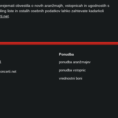
 prejemati obvestila o novih aranžmajih, vstopnicah in ugodnostih s
ailing liste in ostalih osebnih podatkov lahko zahtevate kadarkoli
ti.net
.
Ponudba
1
ponudba aranžmajev
ponudba vstopnic
oncerti.net
vrednostni boni