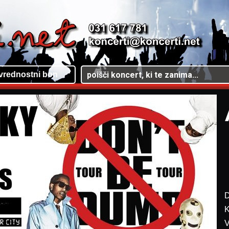
vrednostni bon
D
K
V