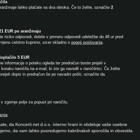
čila
ranžmaje lahko plačate na dva obroka. Če to želite, označite
2
 21 EUR po aranžmaju
e riziko odpovedi, dobite v primeru odpovedi udeležbe do 48 ur pred
njeno celotno kupnino, sicer skladno s
pogoji poslovanja
.
doplačilo 5 EUR
e informacije o poteku ogleda ter predračun boste prejeli v
koraku naročila na e-mail, ki ste ga navedli v naročilnici. Če želite
prejeti dopis in predračun še po navadni pošti, označite da.
 zgornje polje za popust pri naročilu.
anja
.
ate, da Koncerti.net d.o.o. interno hrani in obdeluje vaše osebne
jemo, da vam lahko posredujemo kakršnakoli sporočila in obvestila