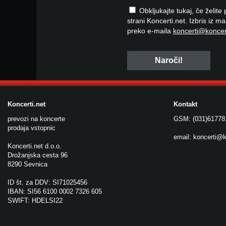
Obkljukajte tukaj, če želite
strani Koncerti.net. Izbris iz m
preko e-maila
koncerti@koncer
Koncerti.net
Kontakt
prevozi na koncerte
GSM: (031)61778
prodaja vstopnic
email:
koncerti@k
Koncerti.net d.o.o.
Drožanjska cesta 96
8290 Sevnica
ID št. za DDV: SI71025456
IBAN: SI56 6100 0002 7326 605
SWIFT: HDELSI22