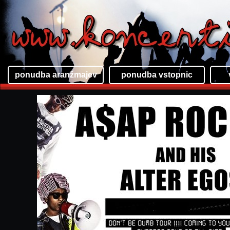
ponudba aranžmajev
ponudba vstopnic