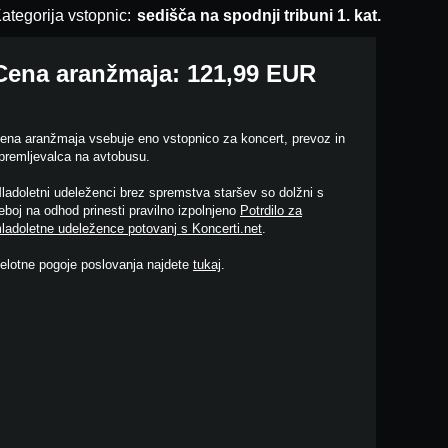
ategorija vstopnic:
sedišča na spodnji tribuni 1. kat.
Cena aranžmaja: 121,99 EUR
ena aranžmaja vsebuje eno vstopnico za koncert, prevoz in
premljevalca na avtobusu.
ladoletni udeleženci brez spremstva staršev so dolžni s
eboj na odhod prinesti pravilno izpolnjeno
Potrdilo za
ladoletne udeležence potovanj s Koncerti.net
.
elotne pogoje poslovanja najdete
tukaj
.