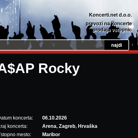
Koncerti.net d.o.o.
prevozi na koncerte
prodaja vstopnic
A$AP Rocky
atum koncerta:
06.10.2026
raj koncerta:
Arena, Zagreb, Hrvaška
stopno mesto:
Maribor