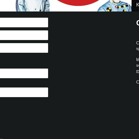
K
C
s
M
s
m
C