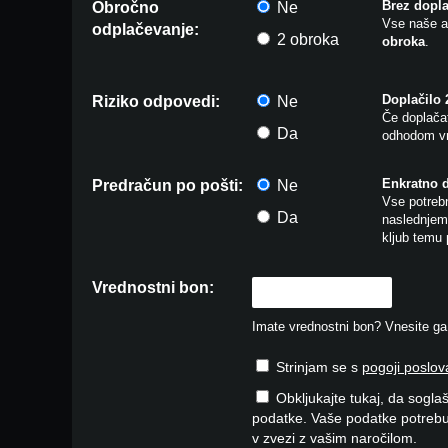
Brez dopla
Obročno
Ne
Vse naše a
odplačevanje:
2 obroka
obroka
.
Doplačilo
Riziko odpovedi:
Ne
Če doplačat
Da
odhodom vr
Enkratno 
Predračun po pošti:
Ne
Vse potrebn
Da
naslednjem 
kljub temu 
Vrednostni bon:
Imate vrednostni bon? Vnesite ga v
Strinjam se s
pogoji poslov
Obkljukajte tukaj, da soglaš
podatke. Vaše podatke potrebu
v zvezi z vašim naročilom.