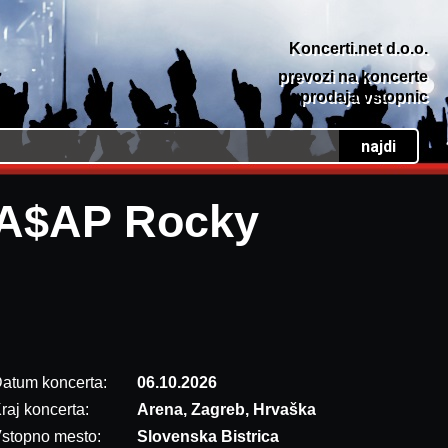
Koncerti.net d.o.o.
prevozi na koncerte
prodaja vstopnic
A$AP Rocky
atum koncerta:
06.10.2026
raj koncerta:
Arena, Zagreb, Hrvaška
stopno mesto:
Slovenska Bistrica