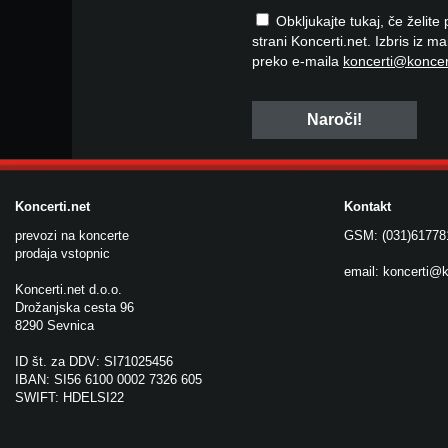
Obkljukajte tukaj, če želite
strani Koncerti.net. Izbris iz m
preko e-maila
koncerti@koncer
Koncerti.net
Kontakt
prevozi na koncerte
GSM: (031)61778
prodaja vstopnic
email:
koncerti@k
Koncerti.net d.o.o.
Drožanjska cesta 96
8290 Sevnica
ID št. za DDV: SI71025456
IBAN: SI56 6100 0002 7326 605
SWIFT: HDELSI22