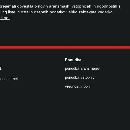
 prejemati obvestila o novih aranžmajih, vstopnicah in ugodnostih s
ailing liste in ostalih osebnih podatkov lahko zahtevate kadarkoli
ti.net
.
Ponudba
1
ponudba aranžmajev
ponudba vstopnic
oncerti.net
vrednostni boni