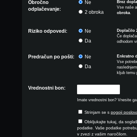
Brez dopla
Obročno
Ne
Vse naše a
odplačevanje:
2 obroka
obroka
.
Doplačilo
Riziko odpovedi:
Ne
Če doplačat
Da
odhodom vr
Enkratno 
Predračun po pošti:
Ne
Vse potrebn
Da
naslednjem 
kljub temu 
Vrednostni bon:
Imate vrednostni bon? Vnesite ga v
Strinjam se s
pogoji poslov
Obkljukajte tukaj, da soglaš
podatke. Vaše podatke potrebu
v zvezi z vašim naročilom.