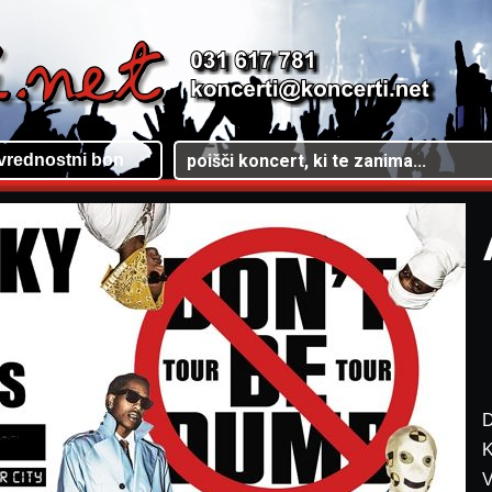
vrednostni bon
D
K
V