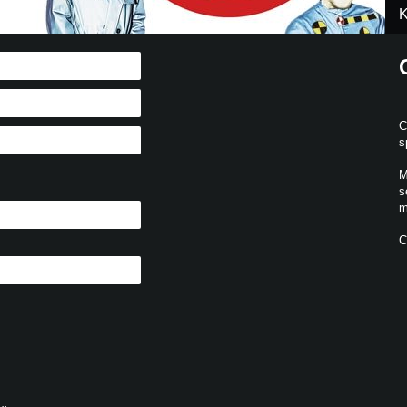
K
C
s
M
s
m
C