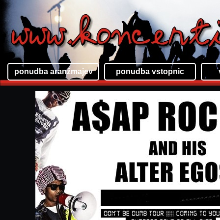
ponudba aranžmajev
ponudba vstopnic