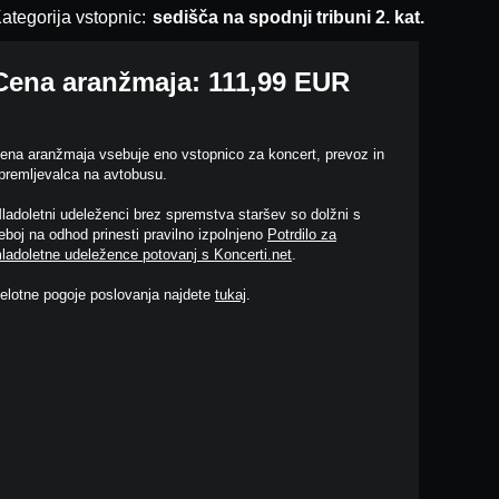
ategorija vstopnic:
sedišča na spodnji tribuni 2. kat.
Cena aranžmaja: 111,99 EUR
ena aranžmaja vsebuje eno vstopnico za koncert, prevoz in
premljevalca na avtobusu.
ladoletni udeleženci brez spremstva staršev so dolžni s
eboj na odhod prinesti pravilno izpolnjeno
Potrdilo za
ladoletne udeležence potovanj s Koncerti.net
.
elotne pogoje poslovanja najdete
tukaj
.