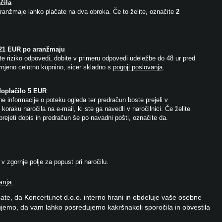
čila
ranžmaje lahko plačate na dva obroka. Če to želite, označite
2
 21 EUR po aranžmaju
e riziko odpovedi, dobite v primeru odpovedi udeležbe do 48 ur pred
njeno celotno kupnino, sicer skladno s
pogoji poslovanja
.
doplačilo 5 EUR
e informacije o poteku ogleda ter predračun boste prejeli v
koraku naročila na e-mail, ki ste ga navedli v naročilnici. Če želite
prejeti dopis in predračun še po navadni pošti, označite da.
 zgornje polje za popust pri naročilu.
anja
.
ate, da Koncerti.net d.o.o. interno hrani in obdeluje vaše osebne
jemo, da vam lahko posredujemo kakršnakoli sporočila in obvestila