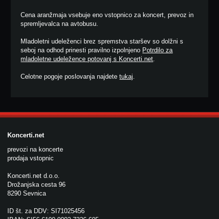
Cena aranžmaja vsebuje eno vstopnico za koncert, prevoz in
spremljevalca na avtobusu.
Mladoletni udeleženci brez spremstva staršev so dolžni s
seboj na odhod prinesti pravilno izpolnjeno
Potrdilo za
mladoletne udeležence potovanj s Koncerti.net
.
Celotne pogoje poslovanja najdete
tukaj
.
Koncerti.net
prevozi na koncerte
prodaja vstopnic
Koncerti.net d.o.o.
Drožanjska cesta 96
8290 Sevnica
ID št. za DDV: SI71025456