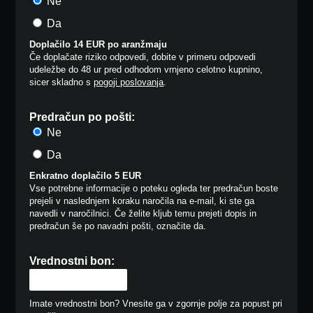
Ne
Da
Doplačilo 14 EUR po aranžmaju
Če doplačate riziko odpovedi, dobite v primeru odpovedi
udeležbe do 48 ur pred odhodom vrnjeno celotno kupnino,
sicer skladno s
pogoji poslovanja
.
Predračun po pošti:
Ne
Da
Enkratno doplačilo 5 EUR
Vse potrebne informacije o poteku ogleda ter predračun boste
prejeli v naslednjem koraku naročila na e-mail, ki ste ga
navedli v naročilnici. Če želite kljub temu prejeti dopis in
predračun še po navadni pošti, označite da.
Vrednostni bon:
Imate vrednostni bon? Vnesite ga v zgornje polje za popust pri