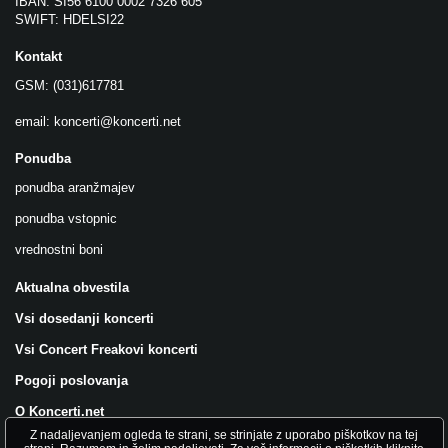
IBAN: SI56 6100 0002 7326 605
SWIFT: HDELSI22
Kontakt
GSM: (031)617781
email:
koncerti@koncerti.net
Ponudba
ponudba aranžmajev
ponudba vstopnic
vrednostni boni
Aktualna obvestila
Vsi dosedanji koncerti
Vsi Concert Freakovi koncerti
Pogoji poslovanja
O Koncerti.net
Z nadaljevanjem ogleda te strani, se strinjate z uporabo piškotkov na tej
Všečkajte nas na FB!