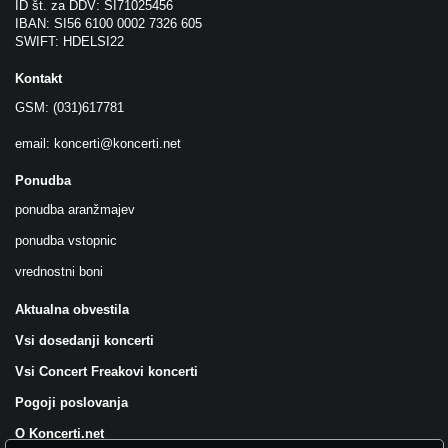
ID št. za DDV: SI71025456
IBAN: SI56 6100 0002 7326 605
SWIFT: HDELSI22
Kontakt
GSM: (031)617781
email:
koncerti@koncerti.net
Ponudba
ponudba aranžmajev
ponudba vstopnic
vrednostni boni
Aktualna obvestila
Vsi dosedanji koncerti
Vsi Concert Freakovi koncerti
Pogoji poslovanja
O Koncerti.net