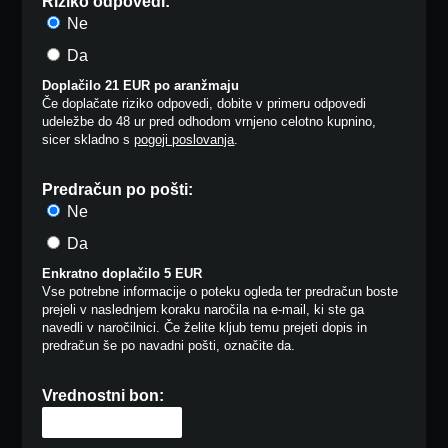
Riziko odpovedi:
Ne
Da
Doplačilo 21 EUR po aranžmaju
Če doplačate riziko odpovedi, dobite v primeru odpovedi
udeležbe do 48 ur pred odhodom vrnjeno celotno kupnino,
sicer skladno s
pogoji poslovanja
.
Predračun po pošti:
Ne
Da
Enkratno doplačilo 5 EUR
Vse potrebne informacije o poteku ogleda ter predračun boste
prejeli v naslednjem koraku naročila na e-mail, ki ste ga
navedli v naročilnici. Če želite kljub temu prejeti dopis in
predračun še po navadni pošti, označite da.
Vrednostni bon: