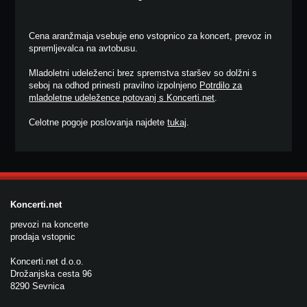
Cena aranžmaja vsebuje eno vstopnico za koncert, prevoz in
spremljevalca na avtobusu.
Mladoletni udeleženci brez spremstva staršev so dolžni s
seboj na odhod prinesti pravilno izpolnjeno
Potrdilo za
mladoletne udeležence potovanj s Koncerti.net
.
Celotne pogoje poslovanja najdete
tukaj
.
Koncerti.net
prevozi na koncerte
prodaja vstopnic
Koncerti.net d.o.o.
Drožanjska cesta 96
8290 Sevnica