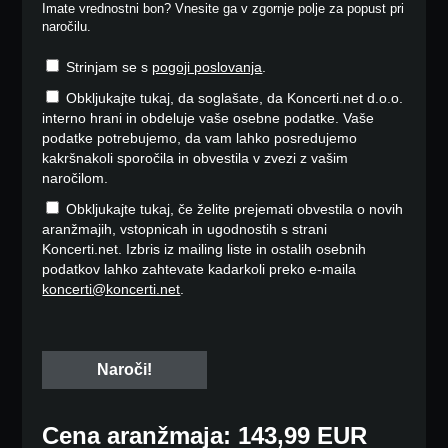
Imate vrednostni bon? Vnesite ga v zgornje polje za popust pri
naročilu.
Strinjam se s
pogoji poslovanja
.
Obkljukajte tukaj, da soglašate, da Koncerti.net d.o.o.
interno hrani in obdeluje vaše osebne podatke. Vaše
podatke potrebujemo, da vam lahko posredujemo
kakršnakoli sporočila in obvestila v zvezi z vašim
naročilom.
Obkljukajte tukaj, če želite prejemati obvestila o novih
aranžmajih, vstopnicah in ugodnostih s strani
Koncerti.net. Izbris iz mailing liste in ostalih osebnih
podatkov lahko zahtevate kadarkoli preko e-maila
koncerti@koncerti.net
.
Cena aranžmaja: 143,99 EUR