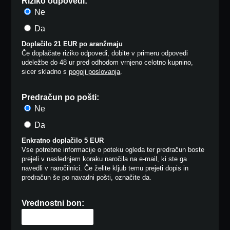
Riziko odpovedi:
Ne
Da
Doplačilo 21 EUR po aranžmaju
Če doplačate riziko odpovedi, dobite v primeru odpovedi
udeležbe do 48 ur pred odhodom vrnjeno celotno kupnino,
sicer skladno s
pogoji poslovanja
.
Predračun po pošti:
Ne
Da
Enkratno doplačilo 5 EUR
Vse potrebne informacije o poteku ogleda ter predračun boste
prejeli v naslednjem koraku naročila na e-mail, ki ste ga
navedli v naročilnici. Če želite kljub temu prejeti dopis in
predračun še po navadni pošti, označite da.
Vrednostni bon: