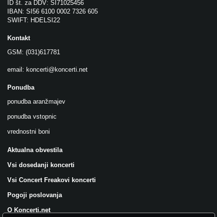
ID št. za DDV: SI71025456
IBAN: SI56 6100 0002 7326 605
SWIFT: HDELSI22
Kontakt
GSM: (031)617781
email:
koncerti@koncerti.net
Ponudba
ponudba aranžmajev
ponudba vstopnic
vrednostni boni
Aktualna obvestila
Vsi dosedanji koncerti
Vsi Concert Freakovi koncerti
Pogoji poslovanja
O Koncerti.net