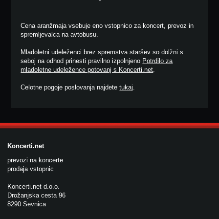
Cena aranžmaja vsebuje eno vstopnico za koncert, prevoz in
spremljevalca na avtobusu.
Mladoletni udeleženci brez spremstva staršev so dolžni s
seboj na odhod prinesti pravilno izpolnjeno
Potrdilo za
mladoletne udeležence potovanj s Koncerti.net
.
Celotne pogoje poslovanja najdete
tukaj
.
Koncerti.net
prevozi na koncerte
prodaja vstopnic
Koncerti.net d.o.o.
Drožanjska cesta 96
8290 Sevnica