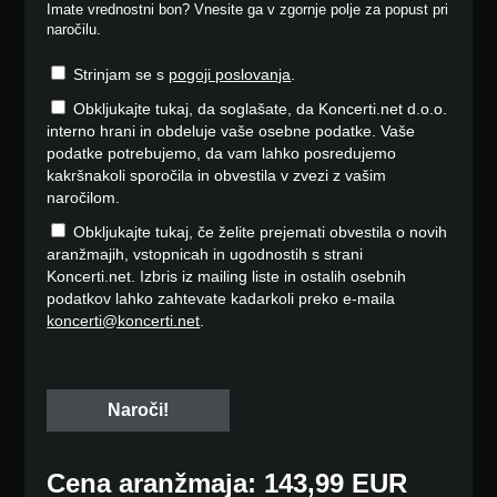
Imate vrednostni bon? Vnesite ga v zgornje polje za popust pri
naročilu.
Strinjam se s
pogoji poslovanja
.
Obkljukajte tukaj, da soglašate, da Koncerti.net d.o.o.
interno hrani in obdeluje vaše osebne podatke. Vaše
podatke potrebujemo, da vam lahko posredujemo
kakršnakoli sporočila in obvestila v zvezi z vašim
naročilom.
Obkljukajte tukaj, če želite prejemati obvestila o novih
aranžmajih, vstopnicah in ugodnostih s strani
Koncerti.net. Izbris iz mailing liste in ostalih osebnih
podatkov lahko zahtevate kadarkoli preko e-maila
koncerti@koncerti.net
.
Cena aranžmaja: 143,99 EUR