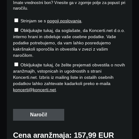
Imate vrednostni bon? Vnesite ga v zgornje polje za popust pri
naročilu.
Strinjam se s
pogoji poslovanja
.
Obkljukajte tukaj, da soglašate, da Koncerti.net d.o.o.
interno hrani in obdeluje vaše osebne podatke. Vaše
podatke potrebujemo, da vam lahko posredujemo
kakršnakoli sporočila in obvestila v zvezi z vašim
naročilom.
Obkljukajte tukaj, če želite prejemati obvestila o novih
aranžmajih, vstopnicah in ugodnostih s strani
Koncerti.net. Izbris iz mailing liste in ostalih osebnih
podatkov lahko zahtevate kadarkoli preko e-maila
koncerti@koncerti.net
.
Cena aranžmaja: 157,99 EUR