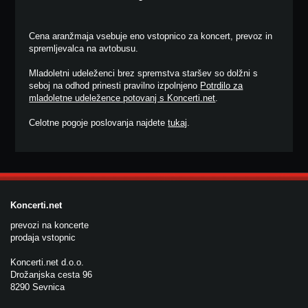
Cena aranžmaja vsebuje eno vstopnico za koncert, prevoz in
spremljevalca na avtobusu.
Mladoletni udeleženci brez spremstva staršev so dolžni s
seboj na odhod prinesti pravilno izpolnjeno
Potrdilo za
mladoletne udeležence potovanj s Koncerti.net
.
Celotne pogoje poslovanja najdete
tukaj
.
Koncerti.net
prevozi na koncerte
prodaja vstopnic
Koncerti.net d.o.o.
Drožanjska cesta 96
8290 Sevnica