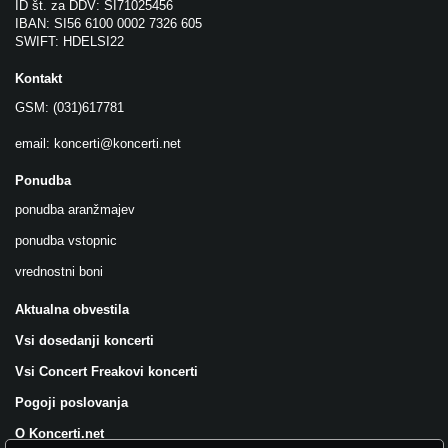
ID št. za DDV: SI71025456
IBAN: SI56 6100 0002 7326 605
SWIFT: HDELSI22
Kontakt
GSM: (031)617781
email:
koncerti@koncerti.net
Ponudba
ponudba aranžmajev
ponudba vstopnic
vrednostni boni
Aktualna obvestila
Vsi dosedanji koncerti
Vsi Concert Freakovi koncerti
Pogoji poslovanja
O Koncerti.net