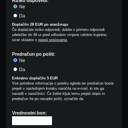
Riziko odpovedi:
Ne
Da
Doplačilo 28 EUR po aranžmaju
Če doplačate riziko odpovedi, dobite v primeru odpovedi
udeležbe do 48 ur pred odhodom vrnjeno celotno kupnino,
sicer skladno s
pogoji poslovanja
.
Predračun po pošti:
Ne
Da
Enkratno doplačilo 5 EUR
Vse potrebne informacije o poteku ogleda ter predračun boste
prejeli v naslednjem koraku naročila na e-mail, ki ste ga
navedli v naročilnici. Če želite kljub temu prejeti dopis in
predračun še po navadni pošti, označite da.
Vrednostni bon: