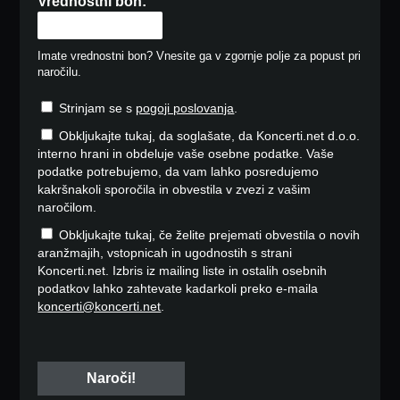
Vrednostni bon:
Imate vrednostni bon? Vnesite ga v zgornje polje za popust pri
naročilu.
Strinjam se s
pogoji poslovanja
.
Obkljukajte tukaj, da soglašate, da Koncerti.net d.o.o.
interno hrani in obdeluje vaše osebne podatke. Vaše
podatke potrebujemo, da vam lahko posredujemo
kakršnakoli sporočila in obvestila v zvezi z vašim
naročilom.
Obkljukajte tukaj, če želite prejemati obvestila o novih
aranžmajih, vstopnicah in ugodnostih s strani
Koncerti.net. Izbris iz mailing liste in ostalih osebnih
podatkov lahko zahtevate kadarkoli preko e-maila
koncerti@koncerti.net
.