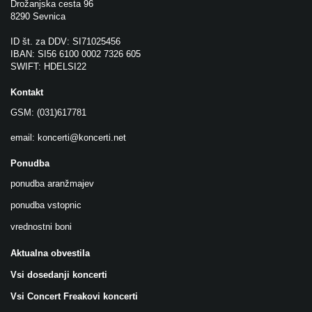
Drožanjska cesta 96
8290 Sevnica
ID št. za DDV: SI71025456
IBAN: SI56 6100 0002 7326 605
SWIFT: HDELSI22
Kontakt
GSM: (031)617781
email:
koncerti@koncerti.net
Ponudba
ponudba aranžmajev
ponudba vstopnic
vrednostni boni
Aktualna obvestila
Vsi dosedanji koncerti
Vsi Concert Freakovi koncerti