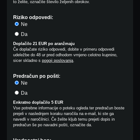
to želite, označite število željenih obrokov.
Riziko odpovedi:
Ne
Da
Doplačilo 21 EUR po aranžmaju
Če doplačate riziko odpovedi, dobite v primeru odpovedi
udeležbe do 48 ur pred odhodom vrnjeno celotno kupnino,
sicer skladno s
pogoji poslovanja
.
Predračun po pošti:
Ne
Da
Enkratno doplačilo 5 EUR
Vse potrebne informacije o poteku ogleda ter predračun boste
prejeli v naslednjem koraku naročila na e-mail, ki ste ga
navedli v naročilnici. Če želite kljub temu prejeti dopis in
predračun še po navadni pošti, označite da.