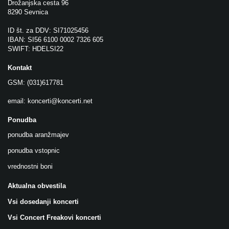
Drožanjska cesta 96
8290 Sevnica
ID št. za DDV: SI71025456
IBAN: SI56 6100 0002 7326 605
SWIFT: HDELSI22
Kontakt
GSM: (031)617781
email:
koncerti@koncerti.net
Ponudba
ponudba aranžmajev
ponudba vstopnic
vrednostni boni
Aktualna obvestila
Vsi dosedanji koncerti
Vsi Concert Freakovi koncerti