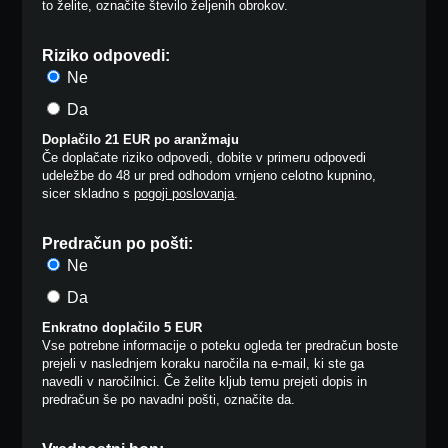
to želite, označite število željenih obrokov.
Riziko odpovedi:
Ne
Da
Doplačilo 21 EUR po aranžmaju
Če doplačate riziko odpovedi, dobite v primeru odpovedi
udeležbe do 48 ur pred odhodom vrnjeno celotno kupnino,
sicer skladno s
pogoji poslovanja
.
Predračun po pošti:
Ne
Da
Enkratno doplačilo 5 EUR
Vse potrebne informacije o poteku ogleda ter predračun boste
prejeli v naslednjem koraku naročila na e-mail, ki ste ga
navedli v naročilnici. Če želite kljub temu prejeti dopis in
predračun še po navadni pošti, označite da.