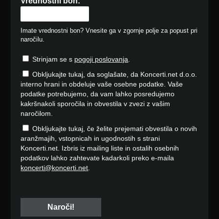
Vrednostni bon:
Imate vrednostni bon? Vnesite ga v zgornje polje za popust pri
naročilu.
Strinjam se s
pogoji poslovanja
.
Obkljukajte tukaj, da soglašate, da Koncerti.net d.o.o.
interno hrani in obdeluje vaše osebne podatke. Vaše
podatke potrebujemo, da vam lahko posredujemo
kakršnakoli sporočila in obvestila v zvezi z vašim
naročilom.
Obkljukajte tukaj, če želite prejemati obvestila o novih
aranžmajih, vstopnicah in ugodnostih s strani
Koncerti.net. Izbris iz mailing liste in ostalih osebnih
podatkov lahko zahtevate kadarkoli preko e-maila
koncerti@koncerti.net
.