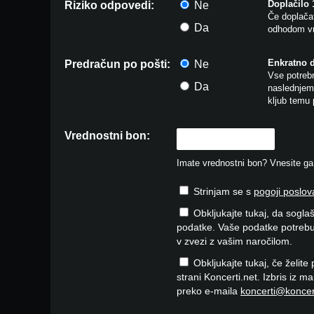
Doplačilo
Riziko odpovedi:
Ne
Če doplačat
Da
odhodom vr
Enkratno 
Predračun po pošti:
Ne
Vse potrebn
Da
naslednjem 
kljub temu 
Vrednostni bon:
Imate vrednostni bon? Vnesite ga v
Strinjam se s
pogoji poslov
Obkljukajte tukaj, da soglaš
podatke. Vaše podatke potrebu
v zvezi z vašim naročilom.
Obkljukajte tukaj, če želite
strani Koncerti.net. Izbris iz m
preko e-maila
koncerti@koncer