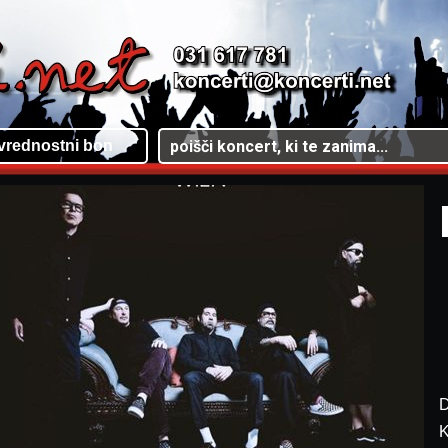
vrednostni bon
D
K