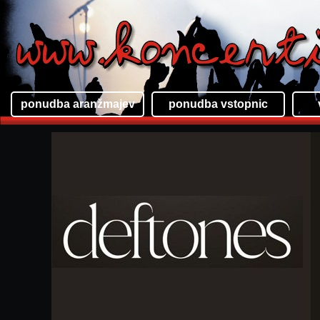
ponudba aranžmajev
ponudba vstopnic