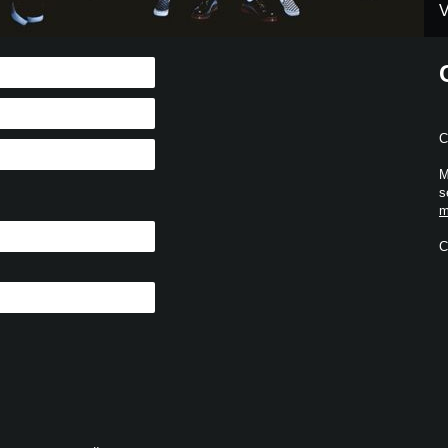
V
C
M
s
m
C