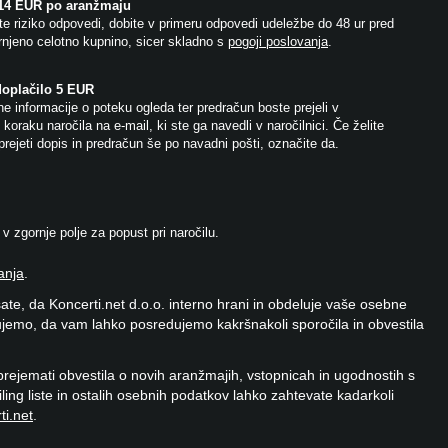
 14 EUR po aranžmaju
e riziko odpovedi, dobite v primeru odpovedi udeležbe do 48 ur pred
njeno celotno kupnino, sicer skladno s
pogoji poslovanja
.
doplačilo 5 EUR
e informacije o poteku ogleda ter predračun boste prejeli v
koraku naročila na e-mail, ki ste ga navedli v naročilnici. Če želite
prejeti dopis in predračun še po navadni pošti, označite da.
 zgornje polje za popust pri naročilu.
anja
.
ate, da Koncerti.net d.o.o. interno hrani in obdeluje vaše osebne
jemo, da vam lahko posredujemo kakršnakoli sporočila in obvestila
 prejemati obvestila o novih aranžmajih, vstopnicah in ugodnostih s
ailing liste in ostalih osebnih podatkov lahko zahtevate kadarkoli
ti.net
.