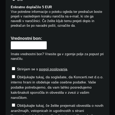
Enkratno doplačilo 5 EUR
Vse potrebne informacije o poteku ogleda ter predračun boste
prejeli v naslednjem koraku naročila na e-mail, ki ste ga
navedli v naročilnici. Če želite kljub temu prejeti dopis in
predračun še po navadni pošti, označite da.
Vrednostni bon:
Imate vrednostni bon? Vnesite ga v zgornje polje za popust pri
naročilu.
Strinjam se s
pogoji poslovanja
.
Obkljukajte tukaj, da soglašate, da Koncerti.net d.o.o.
interno hrani in obdeluje vaše osebne podatke. Vaše
podatke potrebujemo, da vam lahko posredujemo
kakršnakoli sporočila in obvestila v zvezi z vašim
naročilom.
Obkljukajte tukaj, če želite prejemati obvestila o novih
aranžmajih, vstopnicah in ugodnostih s strani