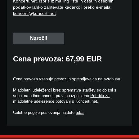
Koncerti.net. Izbris iz mailing liste in ostalih osebnih
podatkov lahko zahtevate kadarkoli preko e-maila
koncerti@koncerti.net
.
Cena prevoza: 67,99 EUR
Cena prevoza vsebuje prevoz in spremljevalca na avtobusu.
Mladoletni udeleženci brez spremstva staršev so dolžni s
seboj na odhod prinesti pravilno izpolnjeno
Potrdilo za
mladoletne udeležence potovanj s Koncerti.net
.
Celotne pogoje poslovanja najdete
tukaj
.