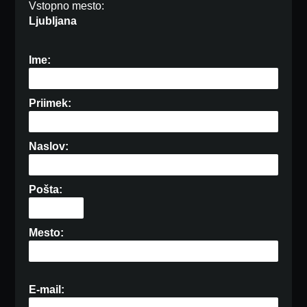
Vstopno mesto:
Ljubljana
Ime:
Priimek:
Naslov:
Pošta:
Mesto:
E-mail: