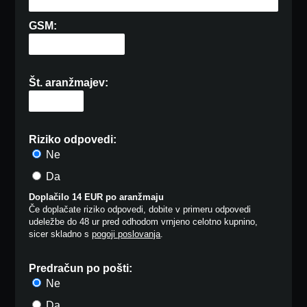
GSM:
Št. aranžmajev:
Riziko odpovedi:
Ne
Da
Doplačilo 14 EUR po aranžmaju
Če doplačate riziko odpovedi, dobite v primeru odpovedi
udeležbe do 48 ur pred odhodom vrnjeno celotno kupnino,
sicer skladno s
pogoji poslovanja
.
Predračun po pošti:
Ne
Da