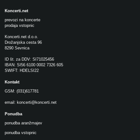
Koncerti.net
prevozi na koncerte
prodaja vstopnic
Koncerti.net d.o.o.
Drožanjska cesta 96
8290 Sevnica
ID št. za DDV: SI71025456
IBAN: SI56 6100 0002 7326 605
SWIFT: HDELSI22
Kontakt
GSM: (031)617781
email:
koncerti@koncerti.net
Ponudba
ponudba aranžmajev
ponudba vstopnic