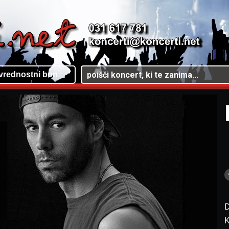
vrednostni bon
D
K