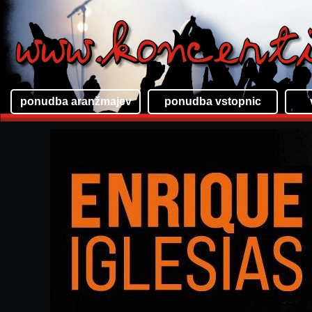
ponudba aranžmajev
ponudba vstopnic