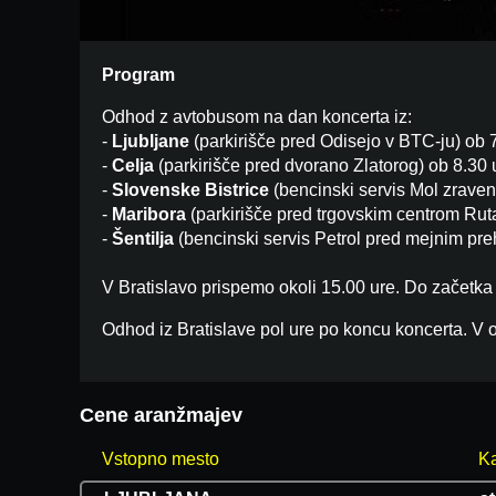
Program
Odhod z avtobusom na dan koncerta iz:
-
Ljubljane
(parkirišče pred Odisejo v BTC-ju) ob 7
-
Celja
(parkirišče pred dvorano Zlatorog) ob 8.30 
-
Slovenske Bistrice
(bencinski servis Mol zraven
-
Maribora
(parkirišče pred trgovskim centrom Ruta
-
Šentilja
(bencinski servis Petrol pred mejnim preh
V Bratislavo prispemo okoli 15.00 ure. Do začetka
Odhod iz Bratislave pol ure po koncu koncerta. V 
Cene aranžmajev
Vstopno mesto
Ka