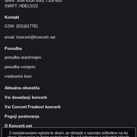
IBAN: SI56 6100 0002 7326 605
SWIFT: HDELSI22
Kontakt
GSM: (031)617781
email:
koncerti@koncerti.net
Ponudba
ponudba aranžmajev
ponudba vstopnic
vrednostni boni
Aktualna obvestila
Vsi dosedanji koncerti
Vsi Concert Freakovi koncerti
Pogoji poslovanja
O Koncerti.net
Z nadaljevanjem ogleda te strani, se strinjate z uporabo piškotkov na tej
Všečkajte nas na FB!