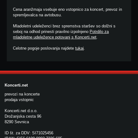
Cena aranžmaja vsebuje eno vstopnico za koncert, prevoz in
spremljevalca na avtobusu.
Mladoletni udeleženci brez spremstva staršev so dolžni s
seboj na odhod prinesti pravilno izpolnjeno
Potrdilo za
mladoletne udeležence potovanj s Koncerti.net
.
Celotne pogoje poslovanja najdete
tukaj
.
Koncerti.net
prevozi na koncerte
prodaja vstopnic
Koncerti.net d.o.o.
Drožanjska cesta 96
8290 Sevnica
ID št. za DDV: SI71025456