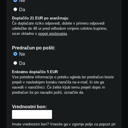
Ne
Da
Doplačilo 21 EUR po aranžmaju
Če doplačate riziko odpovedi, dobite v primeru odpovedi
udeležbe do 48 ur pred odhodom vrnjeno celotno kupnino,
sicer skladno s
pogoji poslovanja
.
Predračun po pošti:
Ne
Da
Enkratno doplačilo 5 EUR
Vse potrebne informacije o poteku ogleda ter predračun boste
prejeli v naslednjem koraku naročila na e-mail, ki ste ga
navedli v naročilnici. Če želite kljub temu prejeti dopis in
predračun še po navadni pošti, označite da.
Vrednostni bon:
Imate vrednostni bon? Vnesite ga v zgornje polje za popust pri