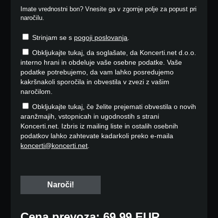
Imate vrednostni bon? Vnesite ga v zgornje polje za popust pri
naročilu.
Strinjam se s
pogoji poslovanja
.
Obkljukajte tukaj, da soglašate, da Koncerti.net d.o.o.
interno hrani in obdeluje vaše osebne podatke. Vaše
podatke potrebujemo, da vam lahko posredujemo
kakršnakoli sporočila in obvestila v zvezi z vašim
naročilom.
Obkljukajte tukaj, če želite prejemati obvestila o novih
aranžmajih, vstopnicah in ugodnostih s strani
Koncerti.net. Izbris iz mailing liste in ostalih osebnih
podatkov lahko zahtevate kadarkoli preko e-maila
koncerti@koncerti.net
.
Cena prevoza: 69,99 EUR