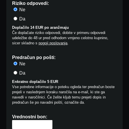
Riziko odpovedi:
Ne
Da
Doplačilo 14 EUR po aranžmaju
Če doplačate riziko odpovedi, dobite v primeru odpovedi
udeležbe do 48 ur pred odhodom vrnjeno celotno kupnino,
sicer skladno s
pogoji poslovanja
.
Predračun po pošti:
Ne
Da
Enkratno doplačilo 5 EUR
Vse potrebne informacije o poteku ogleda ter predračun boste
prejeli v naslednjem koraku naročila na e-mail, ki ste ga
navedli v naročilnici. Če želite kljub temu prejeti dopis in
predračun še po navadni pošti, označite da.
Vrednostni bon: