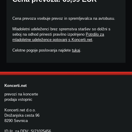
Cena prevoza vsebuje prevoz in spremljevalca na avtobusu.
Mladoletni udeleženci brez spremstva staršev so dolžni s
seboj na odhod prinesti pravilno izpolnjeno
Potrdilo za
mladoletne udeležence potovanj s Koncerti.net
.
Celotne pogoje poslovanja najdete
tukaj
.
Koncerti.net
prevozi na koncerte
prodaja vstopnic
Koncerti.net d.o.o.
Drožanjska cesta 96
8290 Sevnica
ID št. za DDV: SI71025456