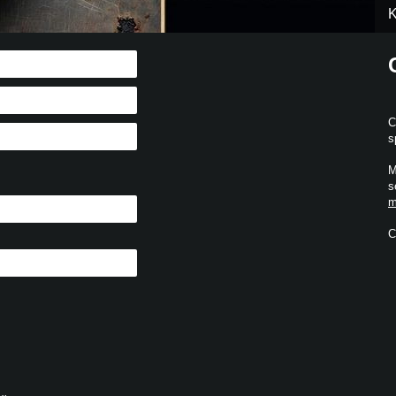
K
C
s
M
s
m
C