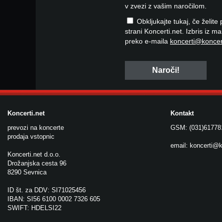
v zvezi z vašim naročilom.
Obkljukajte tukaj, če želite
strani Koncerti.net. Izbris iz m
preko e-maila
koncerti@koncer
Koncerti.net
Kontakt
prevozi na koncerte
GSM: (031)61778
prodaja vstopnic
email:
koncerti@k
Koncerti.net d.o.o.
Drožanjska cesta 96
8290 Sevnica
ID št. za DDV: SI71025456
IBAN: SI56 6100 0002 7326 605
SWIFT: HDELSI22