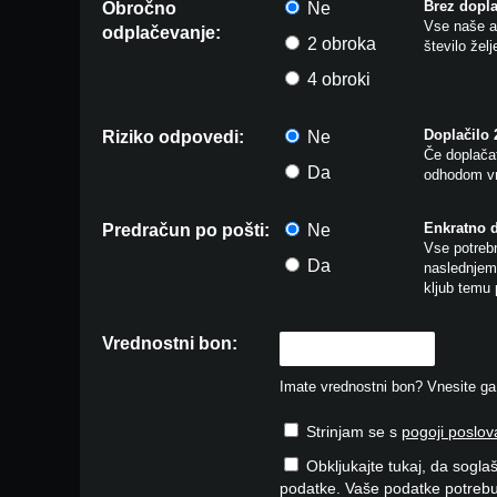
Brez dopla
Obročno
Ne
Vse naše ar
odplačevanje:
2 obroka
število žel
4 obroki
Doplačilo
Riziko odpovedi:
Ne
Če doplačat
Da
odhodom vr
Enkratno 
Predračun po pošti:
Ne
Vse potrebn
Da
naslednjem 
kljub temu 
Vrednostni bon:
Imate vrednostni bon? Vnesite ga v
Strinjam se s
pogoji poslov
Obkljukajte tukaj, da soglaš
podatke. Vaše podatke potrebu