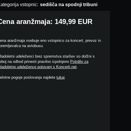
ategorija vstopnic:
sedišča na spodnji tribuni
Cena aranžmaja: 149,99 EUR
ena aranžmaja vsebuje eno vstopnico za koncert, prevoz in
premljevalca na avtobusu.
ladoletni udeleženci brez spremstva staršev so dolžni s
eboj na odhod prinesti pravilno izpolnjeno
Potrdilo za
ladoletne udeležence potovanj s Koncerti.net
.
elotne pogoje poslovanja najdete
tukaj
.