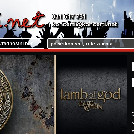
vrednostni bon
D
K
V