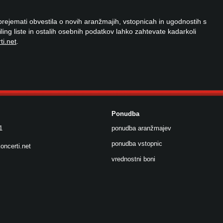
 prejemati obvestila o novih aranžmajih, vstopnicah in ugodnostih s
ailing liste in ostalih osebnih podatkov lahko zahtevate kadarkoli
ti.net
.
Ponudba
1
ponudba aranžmajev
ponudba vstopnic
oncerti.net
vrednostni boni