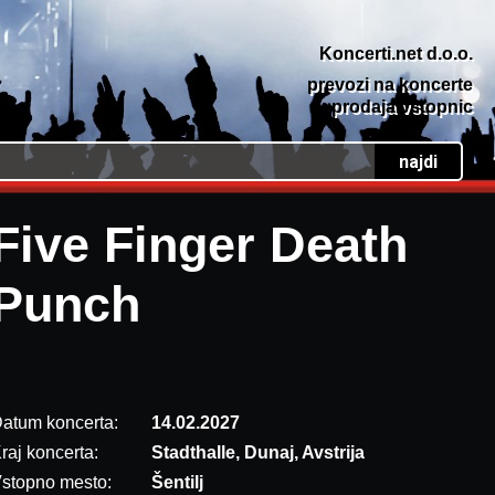
Koncerti.net d.o.o.
prevozi na koncerte
prodaja vstopnic
Five Finger Death
Punch
atum koncerta:
14.02.2027
raj koncerta:
Stadthalle, Dunaj, Avstrija
stopno mesto:
Šentilj