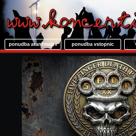
ponudba aranžmajev
ponudba vstopnic