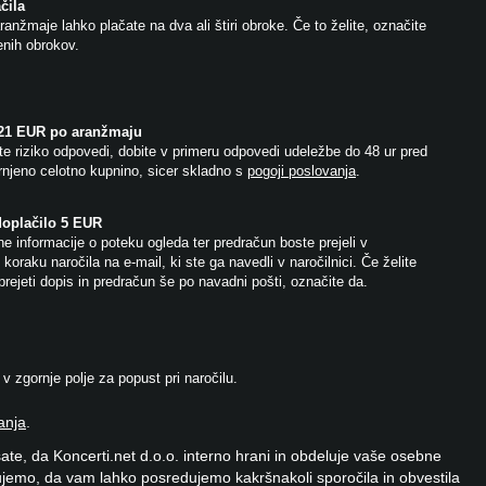
čila
anžmaje lahko plačate na dva ali štiri obroke. Če to želite, označite
jenih obrokov.
 21 EUR po aranžmaju
e riziko odpovedi, dobite v primeru odpovedi udeležbe do 48 ur pred
njeno celotno kupnino, sicer skladno s
pogoji poslovanja
.
doplačilo 5 EUR
e informacije o poteku ogleda ter predračun boste prejeli v
koraku naročila na e-mail, ki ste ga navedli v naročilnici. Če želite
prejeti dopis in predračun še po navadni pošti, označite da.
 zgornje polje za popust pri naročilu.
anja
.
ate, da Koncerti.net d.o.o. interno hrani in obdeluje vaše osebne
jemo, da vam lahko posredujemo kakršnakoli sporočila in obvestila