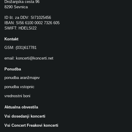
Drožanjska cesta 96
8290 Sevnica
ID št. za DDV: SI71025456
IBAN: SI56 6100 0002 7326 605
SWIFT: HDELSI22
Kontakt
GSM: (031)617781
email:
koncerti@koncerti.net
Ponudba
ponudba aranžmajev
ponudba vstopnic
vrednostni boni
Aktualna obvestila
Vsi dosedanji koncerti
Vsi Concert Freakovi koncerti