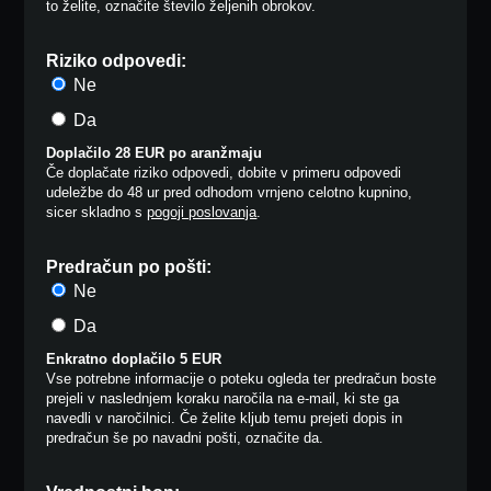
to želite, označite število željenih obrokov.
Riziko odpovedi:
Ne
Da
Doplačilo 28 EUR po aranžmaju
Če doplačate riziko odpovedi, dobite v primeru odpovedi
udeležbe do 48 ur pred odhodom vrnjeno celotno kupnino,
sicer skladno s
pogoji poslovanja
.
Predračun po pošti:
Ne
Da
Enkratno doplačilo 5 EUR
Vse potrebne informacije o poteku ogleda ter predračun boste
prejeli v naslednjem koraku naročila na e-mail, ki ste ga
navedli v naročilnici. Če želite kljub temu prejeti dopis in
predračun še po navadni pošti, označite da.