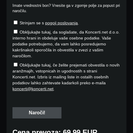
Imate vrednostni bon? Vnesite ga v zgornje polje za popust pri
naročilu.
Strinjam se s
pogoji poslovanja
.
Obkljukajte tukaj, da soglašate, da Koncerti.net d.o.o.
interno hrani in obdeluje vaše osebne podatke. Vaše
podatke potrebujemo, da vam lahko posredujemo
kakršnakoli sporočila in obvestila v zvezi z vašim
naročilom.
Obkljukajte tukaj, če želite prejemati obvestila o novih
aranžmajih, vstopnicah in ugodnostih s strani
Koncerti.net. Izbris iz mailing liste in ostalih osebnih
podatkov lahko zahtevate kadarkoli preko e-maila
koncerti@koncerti.net
.
Cena prevoza: 69,99 EUR