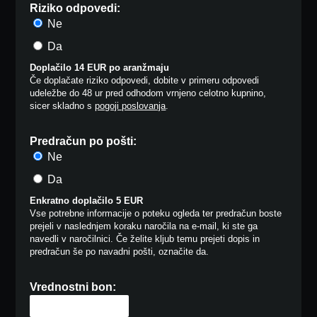
Riziko odpovedi:
Ne
Da
Doplačilo 14 EUR po aranžmaju
Če doplačate riziko odpovedi, dobite v primeru odpovedi
udeležbe do 48 ur pred odhodom vrnjeno celotno kupnino,
sicer skladno s
pogoji poslovanja
.
Predračun po pošti:
Ne
Da
Enkratno doplačilo 5 EUR
Vse potrebne informacije o poteku ogleda ter predračun boste
prejeli v naslednjem koraku naročila na e-mail, ki ste ga
navedli v naročilnici. Če želite kljub temu prejeti dopis in
predračun še po navadni pošti, označite da.
Vrednostni bon: