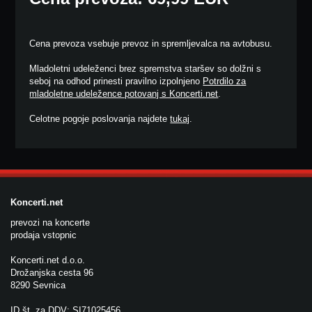
Cena prevoza vsebuje prevoz in spremljevalca na avtobusu.
Mladoletni udeleženci brez spremstva staršev so dolžni s
seboj na odhod prinesti pravilno izpolnjeno
Potrdilo za
mladoletne udeležence potovanj s Koncerti.net
.
Celotne pogoje poslovanja najdete
tukaj
.
Koncerti.net
prevozi na koncerte
prodaja vstopnic
Koncerti.net d.o.o.
Drožanjska cesta 96
8290 Sevnica
ID št. za DDV: SI71025456