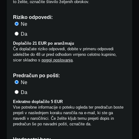
to želite, označite število željenih obrokov.
Riziko odpovedi:
Ne
Da
Doplačilo 21 EUR po aranžmaju
Če doplačate riziko odpovedi, dobite v primeru odpovedi
udeležbe do 48 ur pred odhodom vrnjeno celotno kupnino,
sicer skladno s
pogoji poslovanja
.
Predračun po pošti:
Ne
Da
Enkratno doplačilo 5 EUR
Vse potrebne informacije o poteku ogleda ter predračun boste
prejeli v naslednjem koraku naročila na e-mail, ki ste ga
navedli v naročilnici. Če želite kljub temu prejeti dopis in
predračun še po navadni pošti, označite da.