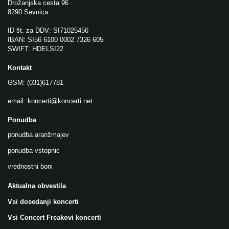
Drožanjska cesta 96
8290 Sevnica
ID št. za DDV: SI71025456
IBAN: SI56 6100 0002 7326 605
SWIFT: HDELSI22
Kontakt
GSM: (031)617781
email:
koncerti@koncerti.net
Ponudba
ponudba aranžmajev
ponudba vstopnic
vrednostni boni
Aktualna obvestila
Vsi dosedanji koncerti
Vsi Concert Freakovi koncerti