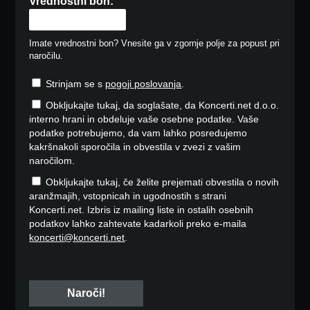
Vrednostni bon:
Imate vrednostni bon? Vnesite ga v zgornje polje za popust pri
naročilu.
Strinjam se s
pogoji poslovanja
.
Obkljukajte tukaj, da soglašate, da Koncerti.net d.o.o.
interno hrani in obdeluje vaše osebne podatke. Vaše
podatke potrebujemo, da vam lahko posredujemo
kakršnakoli sporočila in obvestila v zvezi z vašim
naročilom.
Obkljukajte tukaj, če želite prejemati obvestila o novih
aranžmajih, vstopnicah in ugodnostih s strani
Koncerti.net. Izbris iz mailing liste in ostalih osebnih
podatkov lahko zahtevate kadarkoli preko e-maila
koncerti@koncerti.net
.