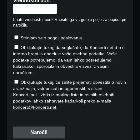
Vrednostni bon:
Imate vrednostni bon? Vnesite ga v zgornje polje za popust pri
naročilu.
Strinjam se s
pogoji poslovanja
.
Obkljukajte tukaj, da soglašate, da Koncerti.net d.o.o.
interno hrani in obdeluje vaše osebne podatke. Vaše
podatke potrebujemo, da vam lahko posredujemo
kakršnakoli sporočila in obvestila v zvezi z vašim
naročilom.
Obkljukajte tukaj, če želite prejemati obvestila o novih
aranžmajih, vstopnicah in ugodnostih s strani
Koncerti.net. Izbris iz mailing liste in ostalih osebnih
podatkov lahko zahtevate kadarkoli preko e-maila
koncerti@koncerti.net
.