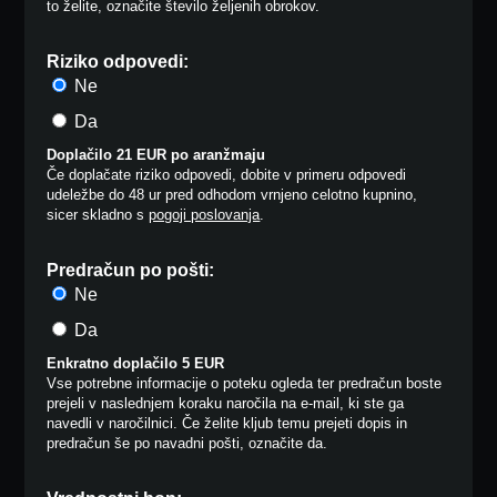
to želite, označite število željenih obrokov.
Riziko odpovedi:
Ne
Da
Doplačilo 21 EUR po aranžmaju
Če doplačate riziko odpovedi, dobite v primeru odpovedi
udeležbe do 48 ur pred odhodom vrnjeno celotno kupnino,
sicer skladno s
pogoji poslovanja
.
Predračun po pošti:
Ne
Da
Enkratno doplačilo 5 EUR
Vse potrebne informacije o poteku ogleda ter predračun boste
prejeli v naslednjem koraku naročila na e-mail, ki ste ga
navedli v naročilnici. Če želite kljub temu prejeti dopis in
predračun še po navadni pošti, označite da.