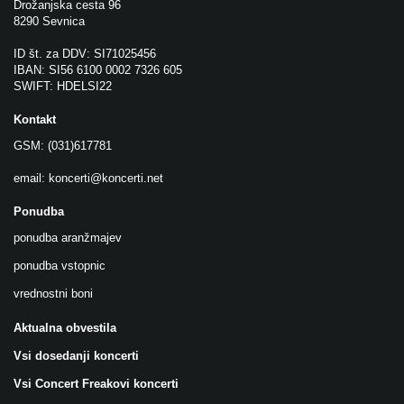
Drožanjska cesta 96
8290 Sevnica
ID št. za DDV: SI71025456
IBAN: SI56 6100 0002 7326 605
SWIFT: HDELSI22
Kontakt
GSM: (031)617781
email:
koncerti@koncerti.net
Ponudba
ponudba aranžmajev
ponudba vstopnic
vrednostni boni
Aktualna obvestila
Vsi dosedanji koncerti
Vsi Concert Freakovi koncerti