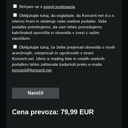
Strinjam se s
pogoji poslovanja
.
Obkljukajte tukaj, da soglašate, da Koncerti.net d.o.o.
interno hrani in obdeluje vaše osebne podatke. Vaše
podatke potrebujemo, da vam lahko posredujemo
kakršnakoli sporočila in obvestila v zvezi z vašim
naročilom.
Obkljukajte tukaj, če želite prejemati obvestila o novih
aranžmajih, vstopnicah in ugodnostih s strani
Koncerti.net. Izbris iz mailing liste in ostalih osebnih
podatkov lahko zahtevate kadarkoli preko e-maila
koncerti@koncerti.net
.
Cena prevoza: 79,99 EUR