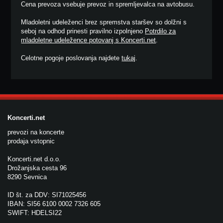
Cena prevoza vsebuje prevoz in spremljevalca na avtobusu.
Mladoletni udeleženci brez spremstva staršev so dolžni s
seboj na odhod prinesti pravilno izpolnjeno
Potrdilo za
mladoletne udeležence potovanj s Koncerti.net
.
Celotne pogoje poslovanja najdete
tukaj
.
Koncerti.net
prevozi na koncerte
prodaja vstopnic
Koncerti.net d.o.o.
Drožanjska cesta 96
8290 Sevnica
ID št. za DDV: SI71025456
IBAN: SI56 6100 0002 7326 605
SWIFT: HDELSI22