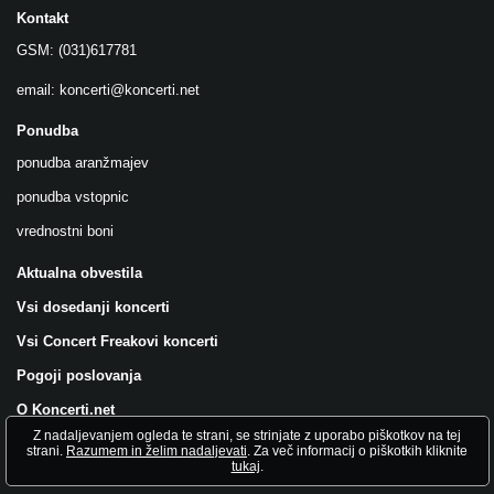
Kontakt
GSM: (031)617781
email:
koncerti@koncerti.net
Ponudba
ponudba aranžmajev
ponudba vstopnic
vrednostni boni
Aktualna obvestila
Vsi dosedanji koncerti
Vsi Concert Freakovi koncerti
Pogoji poslovanja
O Koncerti.net
Z nadaljevanjem ogleda te strani, se strinjate z uporabo piškotkov na tej
Všečkajte nas na FB!
strani.
Razumem in želim nadaljevati
. Za več informacij o piškotkih kliknite
tukaj
.