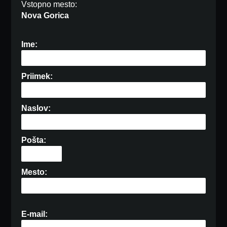
Vstopno mesto:
Nova Gorica
Ime:
Priimek:
Naslov:
Pošta:
Mesto:
E-mail: