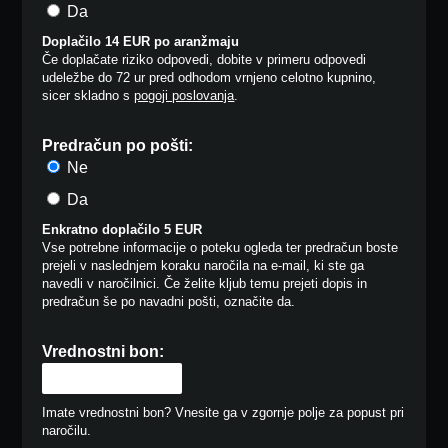
Da
Doplačilo 14 EUR po aranžmaju
Če doplačate riziko odpovedi, dobite v primeru odpovedi
udeležbe do 72 ur pred odhodom vrnjeno celotno kupnino,
sicer skladno s
pogoji poslovanja
.
Predračun po pošti:
Ne
Da
Enkratno doplačilo 5 EUR
Vse potrebne informacije o poteku ogleda ter predračun boste
prejeli v naslednjem koraku naročila na e-mail, ki ste ga
navedli v naročilnici. Če želite kljub temu prejeti dopis in
predračun še po navadni pošti, označite da.
Vrednostni bon:
Imate vrednostni bon? Vnesite ga v zgornje polje za popust pri
naročilu.