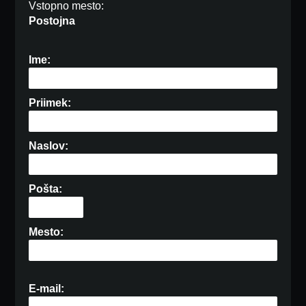
Vstopno mesto:
Postojna
Ime:
Priimek:
Naslov:
Pošta:
Mesto:
E-mail: