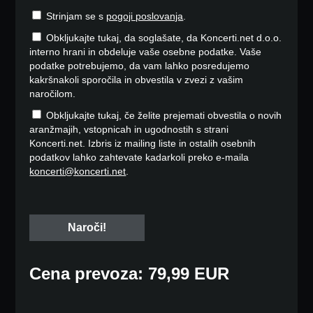
Strinjam se s
pogoji poslovanja
.
Obkljukajte tukaj, da soglašate, da Koncerti.net d.o.o.
interno hrani in obdeluje vaše osebne podatke. Vaše
podatke potrebujemo, da vam lahko posredujemo
kakršnakoli sporočila in obvestila v zvezi z vašim
naročilom.
Obkljukajte tukaj, če želite prejemati obvestila o novih
aranžmajih, vstopnicah in ugodnostih s strani
Koncerti.net. Izbris iz mailing liste in ostalih osebnih
podatkov lahko zahtevate kadarkoli preko e-maila
koncerti@koncerti.net
.
Cena prevoza: 79,99 EUR