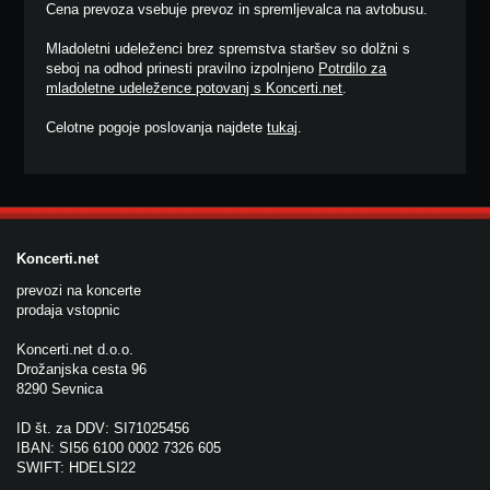
Cena prevoza vsebuje prevoz in spremljevalca na avtobusu.
Mladoletni udeleženci brez spremstva staršev so dolžni s
seboj na odhod prinesti pravilno izpolnjeno
Potrdilo za
mladoletne udeležence potovanj s Koncerti.net
.
Celotne pogoje poslovanja najdete
tukaj
.
Koncerti.net
prevozi na koncerte
prodaja vstopnic
Koncerti.net d.o.o.
Drožanjska cesta 96
8290 Sevnica
ID št. za DDV: SI71025456
IBAN: SI56 6100 0002 7326 605
SWIFT: HDELSI22