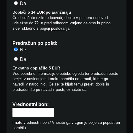
Da
Doplačilo 14 EUR po aranžmaju
Če doplačate riziko odpovedi, dobite v primeru odpovedi
udeležbe do 72 ur pred odhodom vrnjeno celotno kupnino,
sicer skladno s
pogoji poslovanja
.
Predračun po pošti:
Ne
Da
Enkratno doplačilo 5 EUR
Vse potrebne informacije o poteku ogleda ter predračun boste
prejeli v naslednjem koraku naročila na e-mail, ki ste ga
navedli v naročilnici. Če želite kljub temu prejeti dopis in
predračun še po navadni pošti, označite da.
Vrednostni bon:
Imate vrednostni bon? Vnesite ga v zgornje polje za popust pri
naročilu.