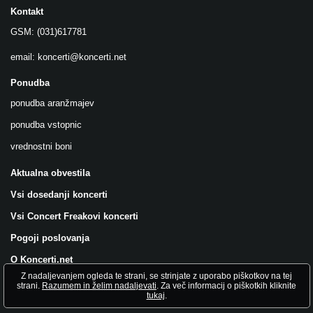
Kontakt
GSM: (031)617781
email:
koncerti@koncerti.net
Ponudba
ponudba aranžmajev
ponudba vstopnic
vrednostni boni
Aktualna obvestila
Vsi dosedanji koncerti
Vsi Concert Freakovi koncerti
Pogoji poslovanja
O Koncerti.net
Z nadaljevanjem ogleda te strani, se strinjate z uporabo piškotkov na tej
Všečkajte nas na FB!
strani.
Razumem in želim nadaljevati
. Za več informacij o piškotkih kliknite
tukaj
.