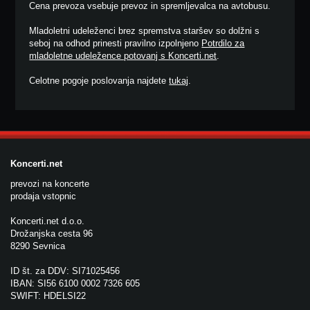
Cena prevoza vsebuje prevoz in spremljevalca na avtobusu.
Mladoletni udeleženci brez spremstva staršev so dolžni s
seboj na odhod prinesti pravilno izpolnjeno
Potrdilo za
mladoletne udeležence potovanj s Koncerti.net
.
Celotne pogoje poslovanja najdete
tukaj
.
Koncerti.net
prevozi na koncerte
prodaja vstopnic
Koncerti.net d.o.o.
Drožanjska cesta 96
8290 Sevnica
ID št. za DDV: SI71025456
IBAN: SI56 6100 0002 7326 605
SWIFT: HDELSI22