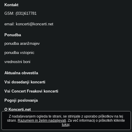
Kontakt
GSM: (031)617781
email:
koncerti@koncerti.net
Ponudba
ponudba aranžmajev
ponudba vstopnic
vrednostni boni
Aktualna obvestila
Vsi dosedanji koncerti
Vsi Concert Freakovi koncerti
Pogoji poslovanja
O Koncerti.net
Z nadaljevanjem ogleda te strani, se strinjate z uporabo piškotkov na tej
Všečkajte nas na FB!
strani.
Razumem in želim nadaljevati
. Za več informacij o piškotkih kliknite
tukaj
.