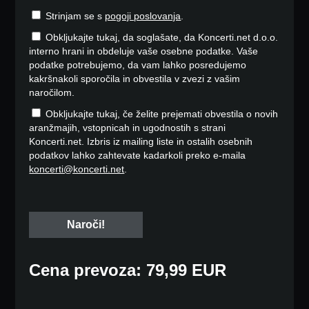
Strinjam se s
pogoji poslovanja
.
Obkljukajte tukaj, da soglašate, da Koncerti.net d.o.o.
interno hrani in obdeluje vaše osebne podatke. Vaše
podatke potrebujemo, da vam lahko posredujemo
kakršnakoli sporočila in obvestila v zvezi z vašim
naročilom.
Obkljukajte tukaj, če želite prejemati obvestila o novih
aranžmajih, vstopnicah in ugodnostih s strani
Koncerti.net. Izbris iz mailing liste in ostalih osebnih
podatkov lahko zahtevate kadarkoli preko e-maila
koncerti@koncerti.net
.
Cena prevoza: 79,99 EUR