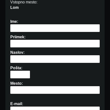
Vstopno mesto:
Lom
Ime:
Priimek:
Naslov:
Pošta:
Mesto:
E-mail: