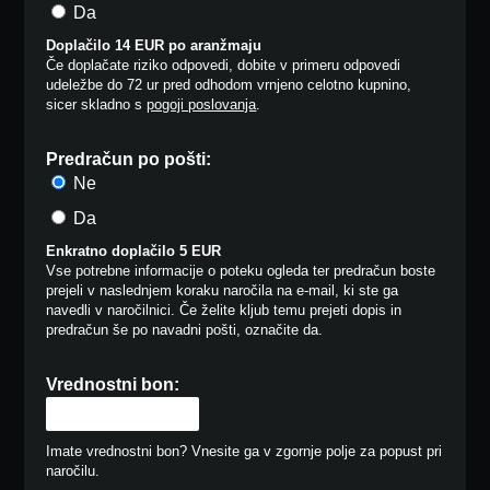
Da
Doplačilo 14 EUR po aranžmaju
Če doplačate riziko odpovedi, dobite v primeru odpovedi
udeležbe do 72 ur pred odhodom vrnjeno celotno kupnino,
sicer skladno s
pogoji poslovanja
.
Predračun po pošti:
Ne
Da
Enkratno doplačilo 5 EUR
Vse potrebne informacije o poteku ogleda ter predračun boste
prejeli v naslednjem koraku naročila na e-mail, ki ste ga
navedli v naročilnici. Če želite kljub temu prejeti dopis in
predračun še po navadni pošti, označite da.
Vrednostni bon:
Imate vrednostni bon? Vnesite ga v zgornje polje za popust pri
naročilu.