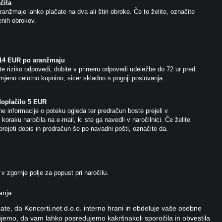
čila
anžmaje lahko plačate na dva ali štiri obroke. Če to želite, označite
jenih obrokov.
 14 EUR po aranžmaju
e riziko odpovedi, dobite v primeru odpovedi udeležbe do 72 ur pred
njeno celotno kupnino, sicer skladno s
pogoji poslovanja
.
doplačilo 5 EUR
e informacije o poteku ogleda ter predračun boste prejeli v
koraku naročila na e-mail, ki ste ga navedli v naročilnici. Če želite
prejeti dopis in predračun še po navadni pošti, označite da.
 zgornje polje za popust pri naročilu.
anja
.
ate, da Koncerti.net d.o.o. interno hrani in obdeluje vaše osebne
jemo, da vam lahko posredujemo kakršnakoli sporočila in obvestila