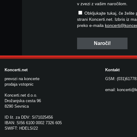
v zvezi z vašim naročilom.
Obkljukajte tukaj, če želite
strani Koncerti.net. Izbris iz m
preko e-maila
koncerti@koncer
Koncerti.net
Kontakt
prevozi na koncerte
GSM: (031)61778
prodaja vstopnic
email:
koncerti@k
Koncerti.net d.o.o.
Drožanjska cesta 96
8290 Sevnica
ID št. za DDV: SI71025456
IBAN: SI56 6100 0002 7326 605
SWIFT: HDELSI22