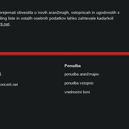
 prejemati obvestila o novih aranžmajih, vstopnicah in ugodnostih s
ailing liste in ostalih osebnih podatkov lahko zahtevate kadarkoli
ti.net
.
Ponudba
1
ponudba aranžmajev
ponudba vstopnic
oncerti.net
vrednostni boni