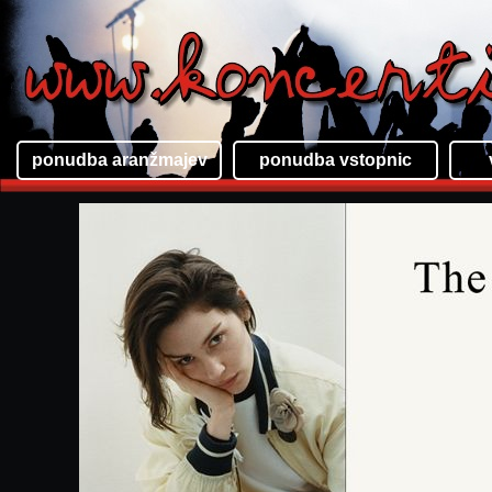
ponudba aranžmajev
ponudba vstopnic