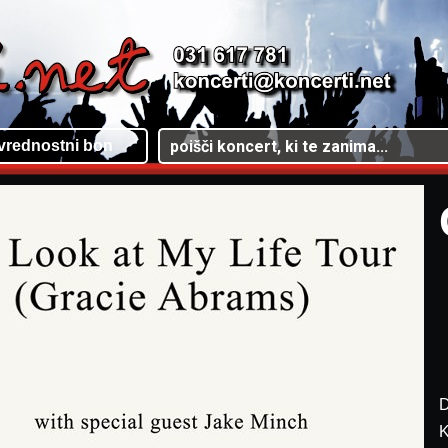
vrednostni bon
D
K