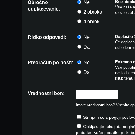
Brez dopla
Obročno
Ne
Vse naše ar
odplačevanje:
2 obroka
število žel
4 obroki
Doplačilo
Riziko odpovedi:
Ne
Če doplačat
Da
odhodom vr
Enkratno 
Predračun po pošti:
Ne
Vse potrebn
Da
naslednjem 
kljub temu 
Vrednostni bon:
Imate vrednostni bon? Vnesite ga v
Strinjam se s
pogoji poslov
Obkljukajte tukaj, da soglaš
podatke. Vaše podatke potrebu