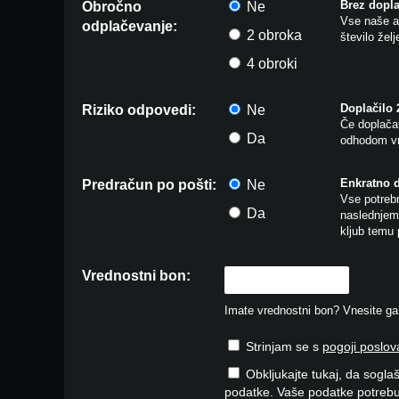
Brez dopla
Obročno
Ne
Vse naše ar
odplačevanje:
2 obroka
število žel
4 obroki
Doplačilo
Riziko odpovedi:
Ne
Če doplačat
Da
odhodom vr
Enkratno 
Predračun po pošti:
Ne
Vse potrebn
Da
naslednjem 
kljub temu 
Vrednostni bon:
Imate vrednostni bon? Vnesite ga v
Strinjam se s
pogoji poslov
Obkljukajte tukaj, da soglaš
podatke. Vaše podatke potrebu