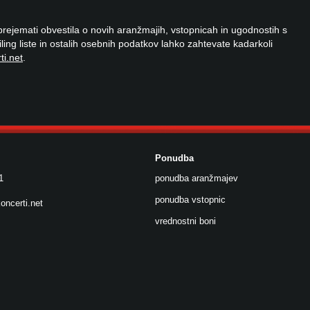
 prejemati obvestila o novih aranžmajih, vstopnicah in ugodnostih s
ailing liste in ostalih osebnih podatkov lahko zahtevate kadarkoli
ti.net
.
Ponudba
1
ponudba aranžmajev
ponudba vstopnic
oncerti.net
vrednostni boni