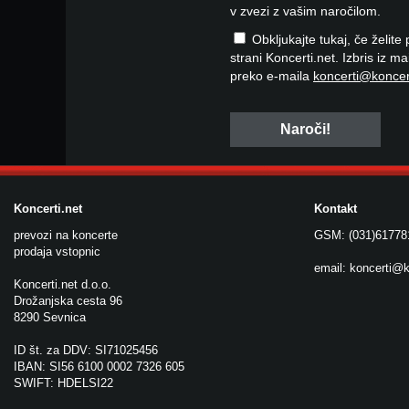
v zvezi z vašim naročilom.
Obkljukajte tukaj, če želite
strani Koncerti.net. Izbris iz m
preko e-maila
koncerti@koncer
Koncerti.net
Kontakt
prevozi na koncerte
GSM: (031)61778
prodaja vstopnic
email:
koncerti@k
Koncerti.net d.o.o.
Drožanjska cesta 96
8290 Sevnica
ID št. za DDV: SI71025456
IBAN: SI56 6100 0002 7326 605
SWIFT: HDELSI22