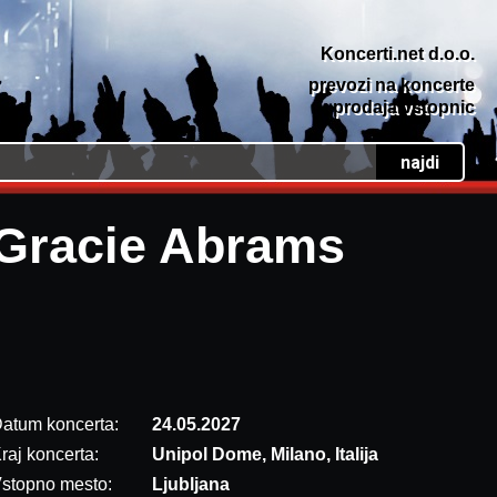
Koncerti.net d.o.o.
prevozi na koncerte
prodaja vstopnic
Gracie Abrams
atum koncerta:
24.05.2027
raj koncerta:
Unipol Dome, Milano, Italija
stopno mesto:
Ljubljana