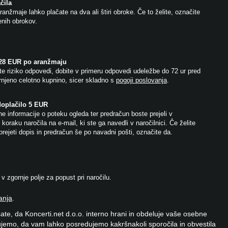
čila
anžmaje lahko plačate na dva ali štiri obroke. Če to želite, označite
jenih obrokov.
 28 EUR po aranžmaju
e riziko odpovedi, dobite v primeru odpovedi udeležbe do 72 ur pred
njeno celotno kupnino, sicer skladno s
pogoji poslovanja
.
doplačilo 5 EUR
e informacije o poteku ogleda ter predračun boste prejeli v
koraku naročila na e-mail, ki ste ga navedli v naročilnici. Če želite
prejeti dopis in predračun še po navadni pošti, označite da.
 zgornje polje za popust pri naročilu.
anja
.
ate, da Koncerti.net d.o.o. interno hrani in obdeluje vaše osebne
jemo, da vam lahko posredujemo kakršnakoli sporočila in obvestila