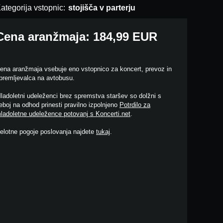
ategorija vstopnic:
stojišča v parterju
Cena aranžmaja: 184,99 EUR
ena aranžmaja vsebuje eno vstopnico za koncert, prevoz in
premljevalca na avtobusu.
ladoletni udeleženci brez spremstva staršev so dolžni s
eboj na odhod prinesti pravilno izpolnjeno
Potrdilo za
ladoletne udeležence potovanj s Koncerti.net
.
elotne pogoje poslovanja najdete
tukaj
.