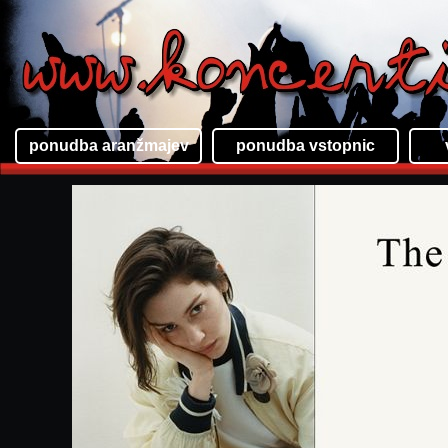
ponudba aranžmajev
ponudba vstopnic