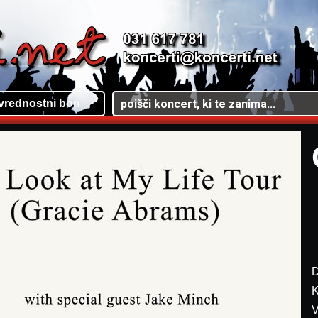
vrednostni bon
D
K
V