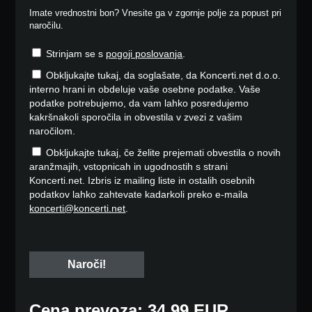
Imate vrednostni bon? Vnesite ga v zgornje polje za popust pri
naročilu.
Strinjam se s
pogoji poslovanja
.
Obkljukajte tukaj, da soglašate, da Koncerti.net d.o.o.
interno hrani in obdeluje vaše osebne podatke. Vaše
podatke potrebujemo, da vam lahko posredujemo
kakršnakoli sporočila in obvestila v zvezi z vašim
naročilom.
Obkljukajte tukaj, če želite prejemati obvestila o novih
aranžmajih, vstopnicah in ugodnostih s strani
Koncerti.net. Izbris iz mailing liste in ostalih osebnih
podatkov lahko zahtevate kadarkoli preko e-maila
koncerti@koncerti.net
.
Cena prevoza: 34,99 EUR