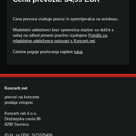
Cena prevoza vsebuje prevoz in spremljevalca na avtobusu.
Mladoletni udeleženci brez spremstva staršev so dolžni s
seboj na odhod prinesti pravilno izpolnjeno
Potrdilo za
mladoletne udeležence potovanj s Koncerti.net
.
Celotne pogoje poslovanja najdete
tukaj
.
Koncerti.net
prevozi na koncerte
prodaja vstopnic
Koncerti.net d.o.o.
Drožanjska cesta 96
8290 Sevnica
ID št. za DDV: SI71025456