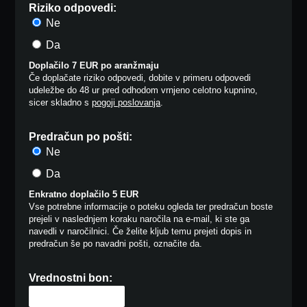
Riziko odpovedi:
Ne
Da
Doplačilo 7 EUR po aranžmaju
Če doplačate riziko odpovedi, dobite v primeru odpovedi
udeležbe do 48 ur pred odhodom vrnjeno celotno kupnino,
sicer skladno s
pogoji poslovanja
.
Predračun po pošti:
Ne
Da
Enkratno doplačilo 5 EUR
Vse potrebne informacije o poteku ogleda ter predračun boste
prejeli v naslednjem koraku naročila na e-mail, ki ste ga
navedli v naročilnici. Če želite kljub temu prejeti dopis in
predračun še po navadni pošti, označite da.
Vrednostni bon: