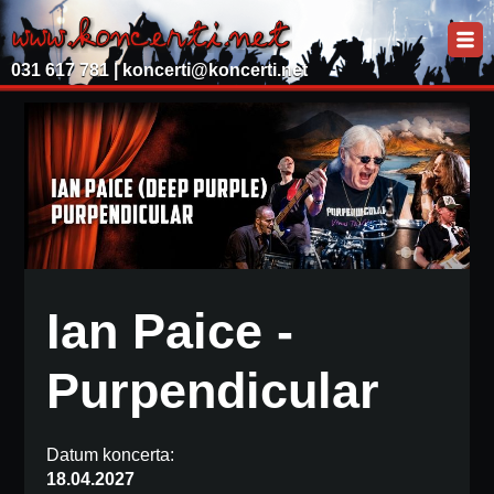
031 617 781 |
koncerti@koncerti.net
Ian Paice -
Purpendicular
Datum koncerta:
18.04.2027