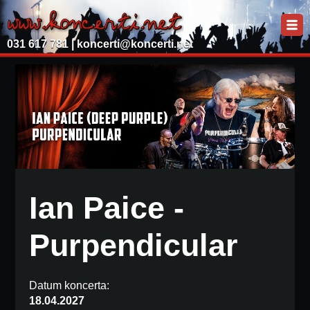
031 617 781 |
koncerti@koncerti.net
Ian Paice -
Purpendicular
Datum koncerta:
18.04.2027