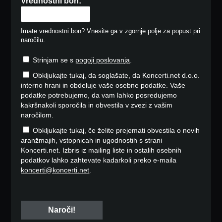
Vrednostni bon:
Imate vrednostni bon? Vnesite ga v zgornje polje za popust pri
naročilu.
Strinjam se s
pogoji poslovanja
.
Obkljukajte tukaj, da soglašate, da Koncerti.net d.o.o.
interno hrani in obdeluje vaše osebne podatke. Vaše
podatke potrebujemo, da vam lahko posredujemo
kakršnakoli sporočila in obvestila v zvezi z vašim
naročilom.
Obkljukajte tukaj, če želite prejemati obvestila o novih
aranžmajih, vstopnicah in ugodnostih s strani
Koncerti.net. Izbris iz mailing liste in ostalih osebnih
podatkov lahko zahtevate kadarkoli preko e-maila
koncerti@koncerti.net
.