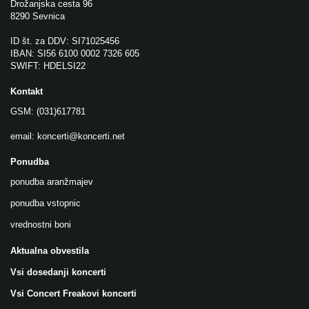
Drožanjska cesta 96
8290 Sevnica
ID št. za DDV: SI71025456
IBAN: SI56 6100 0002 7326 605
SWIFT: HDELSI22
Kontakt
GSM: (031)617781
email:
koncerti@koncerti.net
Ponudba
ponudba aranžmajev
ponudba vstopnic
vrednostni boni
Aktualna obvestila
Vsi dosedanji koncerti
Vsi Concert Freakovi koncerti