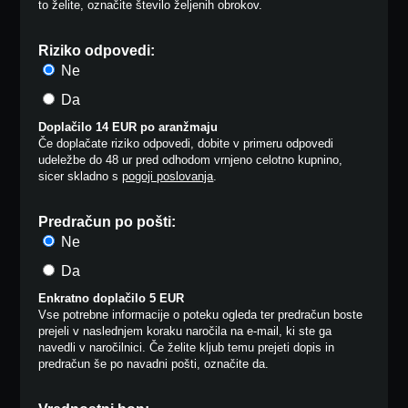
to želite, označite število željenih obrokov.
Riziko odpovedi:
Ne
Da
Doplačilo 14 EUR po aranžmaju
Če doplačate riziko odpovedi, dobite v primeru odpovedi
udeležbe do 48 ur pred odhodom vrnjeno celotno kupnino,
sicer skladno s
pogoji poslovanja
.
Predračun po pošti:
Ne
Da
Enkratno doplačilo 5 EUR
Vse potrebne informacije o poteku ogleda ter predračun boste
prejeli v naslednjem koraku naročila na e-mail, ki ste ga
navedli v naročilnici. Če želite kljub temu prejeti dopis in
predračun še po navadni pošti, označite da.