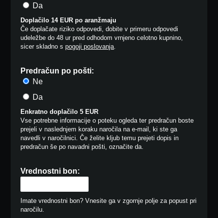
Da
Doplačilo 14 EUR po aranžmaju
Če doplačate riziko odpovedi, dobite v primeru odpovedi
udeležbe do 48 ur pred odhodom vrnjeno celotno kupnino,
sicer skladno s
pogoji poslovanja
.
Predračun po pošti:
Ne
Da
Enkratno doplačilo 5 EUR
Vse potrebne informacije o poteku ogleda ter predračun boste
prejeli v naslednjem koraku naročila na e-mail, ki ste ga
navedli v naročilnici. Če želite kljub temu prejeti dopis in
predračun še po navadni pošti, označite da.
Vrednostni bon:
Imate vrednostni bon? Vnesite ga v zgornje polje za popust pri
naročilu.