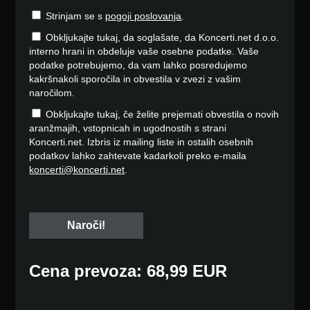
Strinjam se s
pogoji poslovanja
.
Obkljukajte tukaj, da soglašate, da Koncerti.net d.o.o.
interno hrani in obdeluje vaše osebne podatke. Vaše
podatke potrebujemo, da vam lahko posredujemo
kakršnakoli sporočila in obvestila v zvezi z vašim
naročilom.
Obkljukajte tukaj, če želite prejemati obvestila o novih
aranžmajih, vstopnicah in ugodnostih s strani
Koncerti.net. Izbris iz mailing liste in ostalih osebnih
podatkov lahko zahtevate kadarkoli preko e-maila
koncerti@koncerti.net
.
Cena prevoza: 68,99 EUR