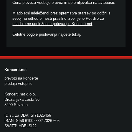
Cena prevoza vsebuje prevoz in spremljevalca na avtobusu.
Mladoletni udeleženci brez spremstva staršev so dolžni s
seboj na odhod prinesti pravilno izpolnjeno
Potrdilo za
mladoletne udeležence potovanj s Koncerti.net
.
Celotne pogoje poslovanja najdete
tukaj
.
Koncerti.net
prevozi na koncerte
prodaja vstopnic
Koncerti.net d.o.o.
Drožanjska cesta 96
8290 Sevnica
ID št. za DDV: SI71025456
IBAN: SI56 6100 0002 7326 605
SWIFT: HDELSI22