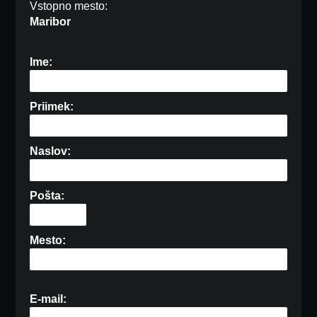
Vstopno mesto:
Maribor
Ime:
Priimek:
Naslov:
Pošta:
Mesto:
E-mail: