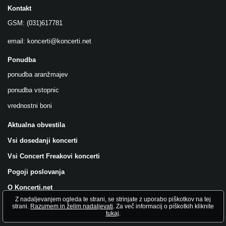
Kontakt
GSM: (031)617781
email:
koncerti@koncerti.net
Ponudba
ponudba aranžmajev
ponudba vstopnic
vrednostni boni
Aktualna obvestila
Vsi dosedanji koncerti
Vsi Concert Freakovi koncerti
Pogoji poslovanja
O Koncerti.net
Z nadaljevanjem ogleda te strani, se strinjate z uporabo piškotkov na tej
Všečkajte nas na FB!
strani.
Razumem in želim nadaljevati
. Za več informacij o piškotkih kliknite
tukaj
.