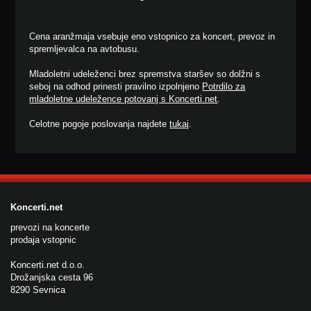
Cena aranžmaja vsebuje eno vstopnico za koncert, prevoz in
spremljevalca na avtobusu.
Mladoletni udeleženci brez spremstva staršev so dolžni s
seboj na odhod prinesti pravilno izpolnjeno
Potrdilo za
mladoletne udeležence potovanj s Koncerti.net
.
Celotne pogoje poslovanja najdete
tukaj
.
Koncerti.net
prevozi na koncerte
prodaja vstopnic
Koncerti.net d.o.o.
Drožanjska cesta 96
8290 Sevnica