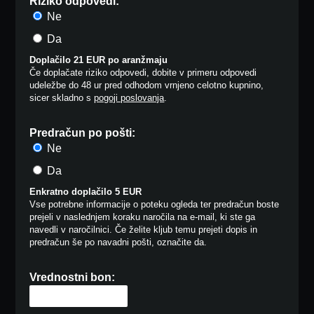
Riziko odpovedi:
Ne
Da
Doplačilo 21 EUR po aranžmaju
Če doplačate riziko odpovedi, dobite v primeru odpovedi
udeležbe do 48 ur pred odhodom vrnjeno celotno kupnino,
sicer skladno s
pogoji poslovanja
.
Predračun po pošti:
Ne
Da
Enkratno doplačilo 5 EUR
Vse potrebne informacije o poteku ogleda ter predračun boste
prejeli v naslednjem koraku naročila na e-mail, ki ste ga
navedli v naročilnici. Če želite kljub temu prejeti dopis in
predračun še po navadni pošti, označite da.
Vrednostni bon: