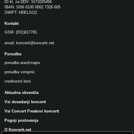
ID št. za DDV: SI71025456
IBAN: SI56 6100 0002 7326 605
SWIFT: HDELSI22
Kontakt
GSM: (031)617781
email:
koncerti@koncerti.net
Ponudba
ponudba aranžmajev
ponudba vstopnic
vrednostni boni
Aktualna obvestila
Vsi dosedanji koncerti
Vsi Concert Freakovi koncerti
Pogoji poslovanja
O Koncerti.net