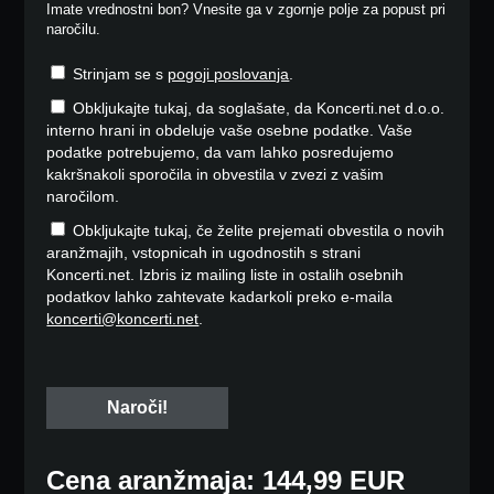
Imate vrednostni bon? Vnesite ga v zgornje polje za popust pri
naročilu.
Strinjam se s
pogoji poslovanja
.
Obkljukajte tukaj, da soglašate, da Koncerti.net d.o.o.
interno hrani in obdeluje vaše osebne podatke. Vaše
podatke potrebujemo, da vam lahko posredujemo
kakršnakoli sporočila in obvestila v zvezi z vašim
naročilom.
Obkljukajte tukaj, če želite prejemati obvestila o novih
aranžmajih, vstopnicah in ugodnostih s strani
Koncerti.net. Izbris iz mailing liste in ostalih osebnih
podatkov lahko zahtevate kadarkoli preko e-maila
koncerti@koncerti.net
.
Cena aranžmaja: 144,99 EUR