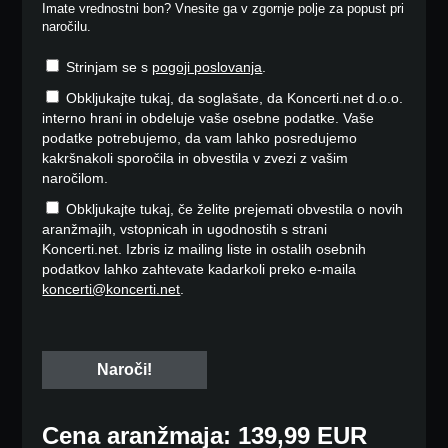
Imate vrednostni bon? Vnesite ga v zgornje polje za popust pri
naročilu.
Strinjam se s
pogoji poslovanja
.
Obkljukajte tukaj, da soglašate, da Koncerti.net d.o.o.
interno hrani in obdeluje vaše osebne podatke. Vaše
podatke potrebujemo, da vam lahko posredujemo
kakršnakoli sporočila in obvestila v zvezi z vašim
naročilom.
Obkljukajte tukaj, če želite prejemati obvestila o novih
aranžmajih, vstopnicah in ugodnostih s strani
Koncerti.net. Izbris iz mailing liste in ostalih osebnih
podatkov lahko zahtevate kadarkoli preko e-maila
koncerti@koncerti.net
.
Cena aranžmaja: 139,99 EUR