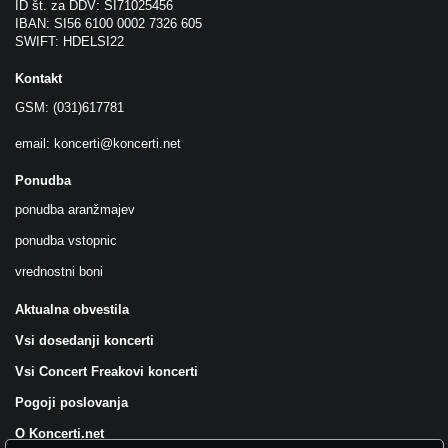
ID št. za DDV: SI71025456
IBAN: SI56 6100 0002 7326 605
SWIFT: HDELSI22
Kontakt
GSM: (031)617781
email:
koncerti@koncerti.net
Ponudba
ponudba aranžmajev
ponudba vstopnic
vrednostni boni
Aktualna obvestila
Vsi dosedanji koncerti
Vsi Concert Freakovi koncerti
Pogoji poslovanja
O Koncerti.net