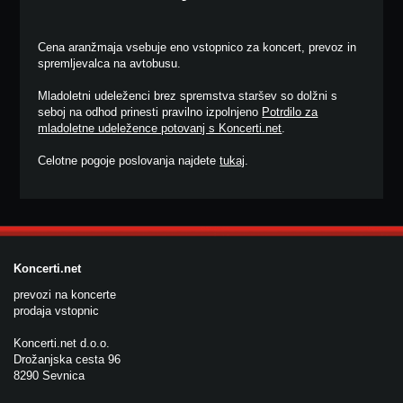
Cena aranžmaja vsebuje eno vstopnico za koncert, prevoz in
spremljevalca na avtobusu.
Mladoletni udeleženci brez spremstva staršev so dolžni s
seboj na odhod prinesti pravilno izpolnjeno
Potrdilo za
mladoletne udeležence potovanj s Koncerti.net
.
Celotne pogoje poslovanja najdete
tukaj
.
Koncerti.net
prevozi na koncerte
prodaja vstopnic
Koncerti.net d.o.o.
Drožanjska cesta 96
8290 Sevnica