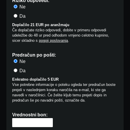
Riziko odpovedi:
Ne
Da
Doplačilo 21 EUR po aranžmaju
Če doplačate riziko odpovedi, dobite v primeru odpovedi
udeležbe do 48 ur pred odhodom vrnjeno celotno kupnino,
sicer skladno s
pogoji poslovanja
.
Predračun po pošti:
Ne
Da
Enkratno doplačilo 5 EUR
Vse potrebne informacije o poteku ogleda ter predračun boste
prejeli v naslednjem koraku naročila na e-mail, ki ste ga
navedli v naročilnici. Če želite kljub temu prejeti dopis in
predračun še po navadni pošti, označite da.
Vrednostni bon: