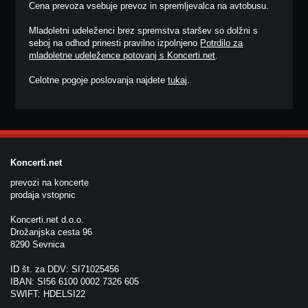
Cena prevoza vsebuje prevoz in spremljevalca na avtobusu.
Mladoletni udeleženci brez spremstva staršev so dolžni s
seboj na odhod prinesti pravilno izpolnjeno
Potrdilo za
mladoletne udeležence potovanj s Koncerti.net
.
Celotne pogoje poslovanja najdete
tukaj
.
Koncerti.net
prevozi na koncerte
prodaja vstopnic
Koncerti.net d.o.o.
Drožanjska cesta 96
8290 Sevnica
ID št. za DDV: SI71025456
IBAN: SI56 6100 0002 7326 605
SWIFT: HDELSI22