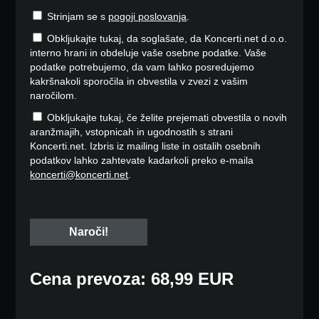
Strinjam se s
pogoji poslovanja
.
Obkljukajte tukaj, da soglašate, da Koncerti.net d.o.o.
interno hrani in obdeluje vaše osebne podatke. Vaše
podatke potrebujemo, da vam lahko posredujemo
kakršnakoli sporočila in obvestila v zvezi z vašim
naročilom.
Obkljukajte tukaj, če želite prejemati obvestila o novih
aranžmajih, vstopnicah in ugodnostih s strani
Koncerti.net. Izbris iz mailing liste in ostalih osebnih
podatkov lahko zahtevate kadarkoli preko e-maila
koncerti@koncerti.net
.
Cena prevoza: 68,99 EUR