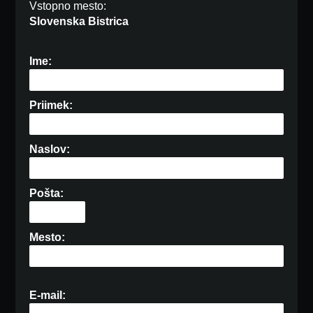
Vstopno mesto:
Slovenska Bistrica
Ime:
Priimek:
Naslov:
Pošta:
Mesto:
E-mail: