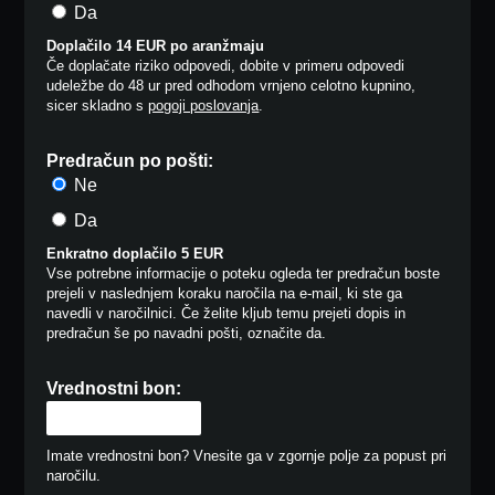
Da
Doplačilo 14 EUR po aranžmaju
Če doplačate riziko odpovedi, dobite v primeru odpovedi
udeležbe do 48 ur pred odhodom vrnjeno celotno kupnino,
sicer skladno s
pogoji poslovanja
.
Predračun po pošti:
Ne
Da
Enkratno doplačilo 5 EUR
Vse potrebne informacije o poteku ogleda ter predračun boste
prejeli v naslednjem koraku naročila na e-mail, ki ste ga
navedli v naročilnici. Če želite kljub temu prejeti dopis in
predračun še po navadni pošti, označite da.
Vrednostni bon:
Imate vrednostni bon? Vnesite ga v zgornje polje za popust pri
naročilu.