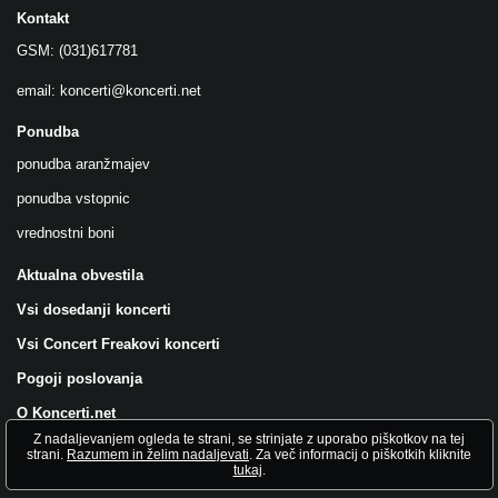
Kontakt
GSM: (031)617781
email:
koncerti@koncerti.net
Ponudba
ponudba aranžmajev
ponudba vstopnic
vrednostni boni
Aktualna obvestila
Vsi dosedanji koncerti
Vsi Concert Freakovi koncerti
Pogoji poslovanja
O Koncerti.net
Z nadaljevanjem ogleda te strani, se strinjate z uporabo piškotkov na tej
Všečkajte nas na FB!
strani.
Razumem in želim nadaljevati
. Za več informacij o piškotkih kliknite
tukaj
.