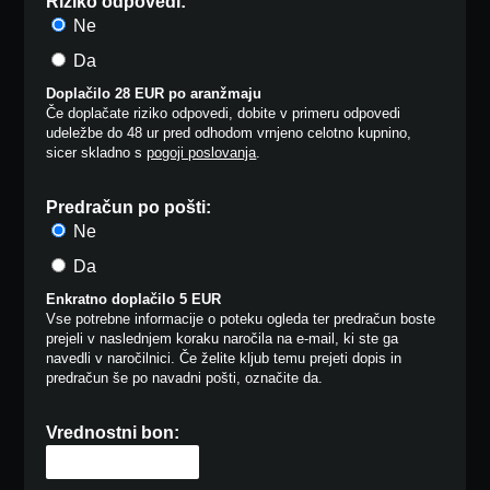
Riziko odpovedi:
Ne
Da
Doplačilo 28 EUR po aranžmaju
Če doplačate riziko odpovedi, dobite v primeru odpovedi
udeležbe do 48 ur pred odhodom vrnjeno celotno kupnino,
sicer skladno s
pogoji poslovanja
.
Predračun po pošti:
Ne
Da
Enkratno doplačilo 5 EUR
Vse potrebne informacije o poteku ogleda ter predračun boste
prejeli v naslednjem koraku naročila na e-mail, ki ste ga
navedli v naročilnici. Če želite kljub temu prejeti dopis in
predračun še po navadni pošti, označite da.
Vrednostni bon: