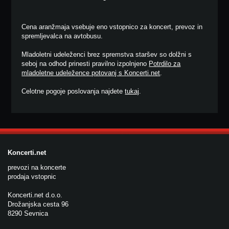
Cena aranžmaja vsebuje eno vstopnico za koncert, prevoz in
spremljevalca na avtobusu.
Mladoletni udeleženci brez spremstva staršev so dolžni s
seboj na odhod prinesti pravilno izpolnjeno
Potrdilo za
mladoletne udeležence potovanj s Koncerti.net
.
Celotne pogoje poslovanja najdete
tukaj
.
Koncerti.net
prevozi na koncerte
prodaja vstopnic
Koncerti.net d.o.o.
Drožanjska cesta 96
8290 Sevnica