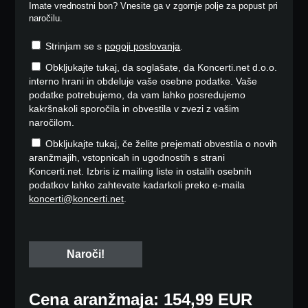
Imate vrednostni bon? Vnesite ga v zgornje polje za popust pri
naročilu.
Strinjam se s
pogoji poslovanja
.
Obkljukajte tukaj, da soglašate, da Koncerti.net d.o.o.
interno hrani in obdeluje vaše osebne podatke. Vaše
podatke potrebujemo, da vam lahko posredujemo
kakršnakoli sporočila in obvestila v zvezi z vašim
naročilom.
Obkljukajte tukaj, če želite prejemati obvestila o novih
aranžmajih, vstopnicah in ugodnostih s strani
Koncerti.net. Izbris iz mailing liste in ostalih osebnih
podatkov lahko zahtevate kadarkoli preko e-maila
koncerti@koncerti.net
.
Cena aranžmaja: 154,99 EUR