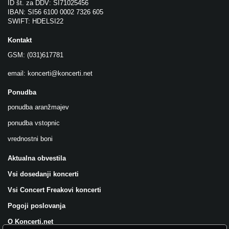
ID št. za DDV: SI71025456
IBAN: SI56 6100 0002 7326 605
SWIFT: HDELSI22
Kontakt
GSM: (031)617781
email:
koncerti@koncerti.net
Ponudba
ponudba aranžmajev
ponudba vstopnic
vrednostni boni
Aktualna obvestila
Vsi dosedanji koncerti
Vsi Concert Freakovi koncerti
Pogoji poslovanja
O Koncerti.net