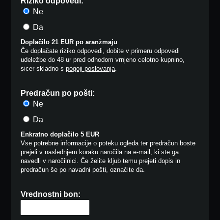
Riziko odpovedi:
Ne
Da
Doplačilo 21 EUR po aranžmaju
Če doplačate riziko odpovedi, dobite v primeru odpovedi
udeležbe do 48 ur pred odhodom vrnjeno celotno kupnino,
sicer skladno s
pogoji poslovanja
.
Predračun po pošti:
Ne
Da
Enkratno doplačilo 5 EUR
Vse potrebne informacije o poteku ogleda ter predračun boste
prejeli v naslednjem koraku naročila na e-mail, ki ste ga
navedli v naročilnici. Če želite kljub temu prejeti dopis in
predračun še po navadni pošti, označite da.
Vrednostni bon: