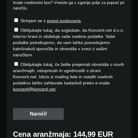
Imate vrednostni bon? Vnesite ga v zgornje polje za popust pri
naročilu.
Strinjam se s
pogoji poslovanja
.
Obkljukajte tukaj, da soglašate, da Koncerti.net d.o.o.
interno hrani in obdeluje vaše osebne podatke. Vaše
podatke potrebujemo, da vam lahko posredujemo
kakršnakoli sporočila in obvestila v zvezi z vašim
naročilom.
Obkljukajte tukaj, če želite prejemati obvestila o novih
aranžmajih, vstopnicah in ugodnostih s strani
Koncerti.net. Izbris iz mailing liste in ostalih osebnih
podatkov lahko zahtevate kadarkoli preko e-maila
koncerti@koncerti.net
.
Cena aranžmaja: 144,99 EUR