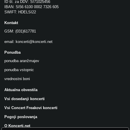
ID št. za DDV: SI71025456
IBAN: SI56 6100 0002 7326 605
SWIFT: HDELSI22
Kontakt
GSM: (031)617781
email:
koncerti@koncerti.net
Ponudba
ponudba aranžmajev
ponudba vstopnic
vrednostni boni
Aktualna obvestila
Vsi dosedanji koncerti
Vsi Concert Freakovi koncerti
Pogoji poslovanja
O Koncerti.net