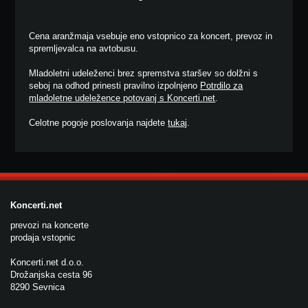
Cena aranžmaja vsebuje eno vstopnico za koncert, prevoz in
spremljevalca na avtobusu.
Mladoletni udeleženci brez spremstva staršev so dolžni s
seboj na odhod prinesti pravilno izpolnjeno
Potrdilo za
mladoletne udeležence potovanj s Koncerti.net
.
Celotne pogoje poslovanja najdete
tukaj
.
Koncerti.net
prevozi na koncerte
prodaja vstopnic
Koncerti.net d.o.o.
Drožanjska cesta 96
8290 Sevnica