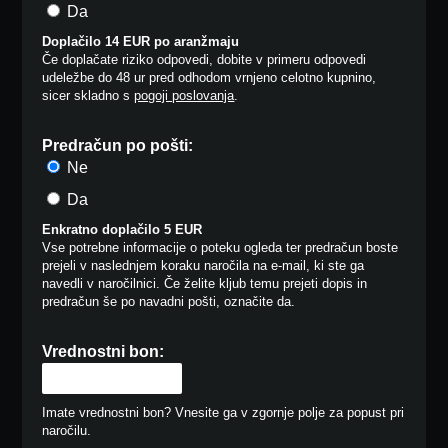
Da
Doplačilo 14 EUR po aranžmaju
Če doplačate riziko odpovedi, dobite v primeru odpovedi
udeležbe do 48 ur pred odhodom vrnjeno celotno kupnino,
sicer skladno s
pogoji poslovanja
.
Predračun po pošti:
Ne
Da
Enkratno doplačilo 5 EUR
Vse potrebne informacije o poteku ogleda ter predračun boste
prejeli v naslednjem koraku naročila na e-mail, ki ste ga
navedli v naročilnici. Če želite kljub temu prejeti dopis in
predračun še po navadni pošti, označite da.
Vrednostni bon:
Imate vrednostni bon? Vnesite ga v zgornje polje za popust pri
naročilu.