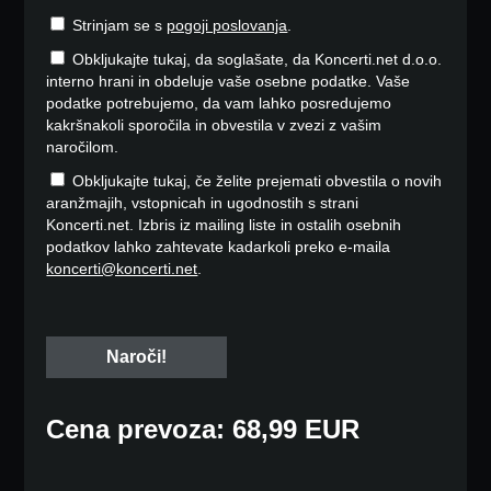
Strinjam se s
pogoji poslovanja
.
Obkljukajte tukaj, da soglašate, da Koncerti.net d.o.o.
interno hrani in obdeluje vaše osebne podatke. Vaše
podatke potrebujemo, da vam lahko posredujemo
kakršnakoli sporočila in obvestila v zvezi z vašim
naročilom.
Obkljukajte tukaj, če želite prejemati obvestila o novih
aranžmajih, vstopnicah in ugodnostih s strani
Koncerti.net. Izbris iz mailing liste in ostalih osebnih
podatkov lahko zahtevate kadarkoli preko e-maila
koncerti@koncerti.net
.
Cena prevoza: 68,99 EUR