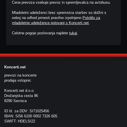
Cena prevoza vsebuje prevoz in spremljevalca na avtobusu.
Mladoletni udeleženci brez spremstva staršev so dolžni s
seboj na odhod prinesti pravilno izpolnjeno
Potrdilo za
mladoletne udeležence potovanj s Koncerti.net
.
Celotne pogoje poslovanja najdete
tukaj
.
Koncerti.net
prevozi na koncerte
prodaja vstopnic
Koncerti.net d.o.o.
Drožanjska cesta 96
8290 Sevnica
ID št. za DDV: SI71025456
IBAN: SI56 6100 0002 7326 605
SWIFT: HDELSI22