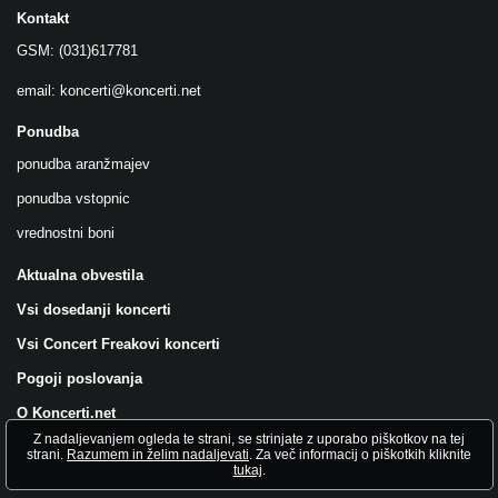
Kontakt
GSM: (031)617781
email:
koncerti@koncerti.net
Ponudba
ponudba aranžmajev
ponudba vstopnic
vrednostni boni
Aktualna obvestila
Vsi dosedanji koncerti
Vsi Concert Freakovi koncerti
Pogoji poslovanja
O Koncerti.net
Z nadaljevanjem ogleda te strani, se strinjate z uporabo piškotkov na tej
Všečkajte nas na FB!
strani.
Razumem in želim nadaljevati
. Za več informacij o piškotkih kliknite
tukaj
.