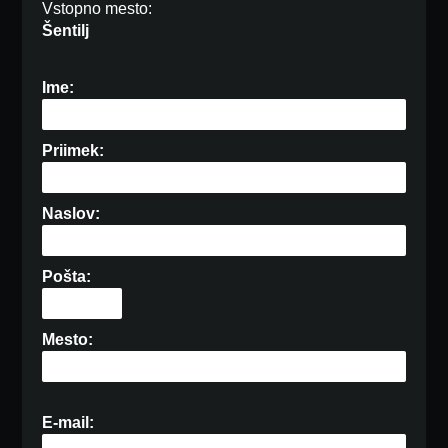
Vstopno mesto:
Šentilj
Ime:
Priimek:
Naslov:
Pošta:
Mesto:
E-mail: