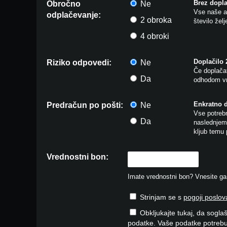
Brez dopla
Obročno
Ne
Vse naše ar
odplačevanje:
2 obroka
število žel
4 obroki
Doplačilo
Riziko odpovedi:
Ne
Če doplačat
Da
odhodom vr
Enkratno 
Predračun po pošti:
Ne
Vse potrebn
Da
naslednjem 
kljub temu 
Vrednostni bon:
Imate vrednostni bon? Vnesite ga v
Strinjam se s
pogoji poslov
Obkljukajte tukaj, da soglaš
podatke. Vaše podatke potrebu