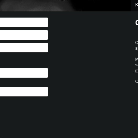
K
C
s
M
s
m
C