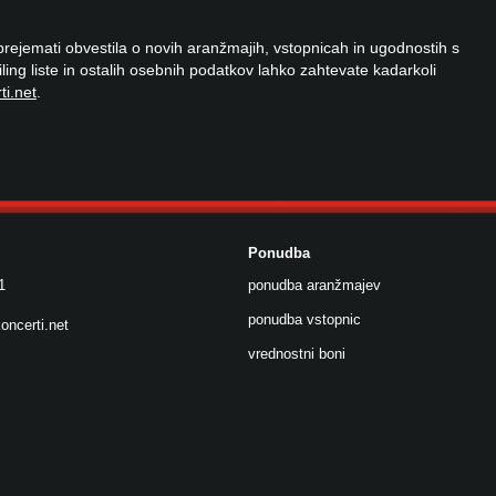
 prejemati obvestila o novih aranžmajih, vstopnicah in ugodnostih s
ailing liste in ostalih osebnih podatkov lahko zahtevate kadarkoli
ti.net
.
Ponudba
1
ponudba aranžmajev
ponudba vstopnic
oncerti.net
vrednostni boni