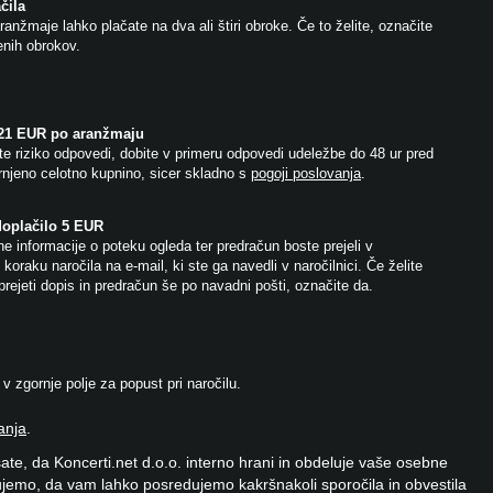
čila
anžmaje lahko plačate na dva ali štiri obroke. Če to želite, označite
jenih obrokov.
 21 EUR po aranžmaju
e riziko odpovedi, dobite v primeru odpovedi udeležbe do 48 ur pred
njeno celotno kupnino, sicer skladno s
pogoji poslovanja
.
doplačilo 5 EUR
e informacije o poteku ogleda ter predračun boste prejeli v
koraku naročila na e-mail, ki ste ga navedli v naročilnici. Če želite
prejeti dopis in predračun še po navadni pošti, označite da.
 zgornje polje za popust pri naročilu.
anja
.
ate, da Koncerti.net d.o.o. interno hrani in obdeluje vaše osebne
jemo, da vam lahko posredujemo kakršnakoli sporočila in obvestila