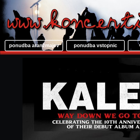
ponudba aranžmajev
ponudba vstopnic