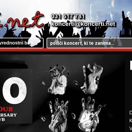
vrednostni bon
D
K
V