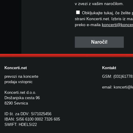
v zvezi z vašim naročilom.
Obkljukajte tukaj, če želite
strani Koncerti.net. Izbris iz m
preko e-maila
koncerti@koncer
Koncerti.net
Kontakt
prevozi na koncerte
GSM: (031)61778
prodaja vstopnic
email:
koncerti@k
Koncerti.net d.o.o.
Drožanjska cesta 96
8290 Sevnica
ID št. za DDV: SI71025456
IBAN: SI56 6100 0002 7326 605
SWIFT: HDELSI22