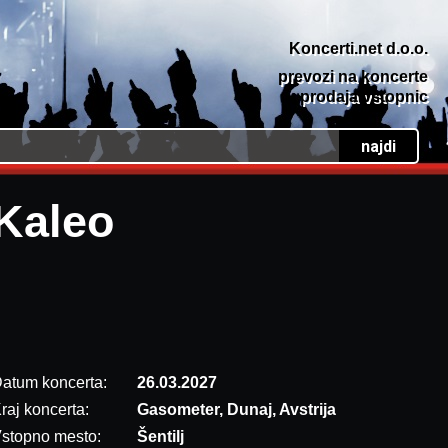
Koncerti.net d.o.o.
prevozi na koncerte
prodaja vstopnic
Kaleo
atum koncerta:
26.03.2027
raj koncerta:
Gasometer, Dunaj, Avstrija
stopno mesto:
Šentilj