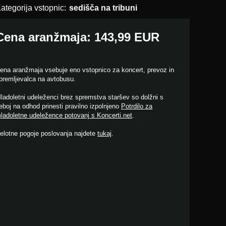
ategorija vstopnic:
sedišča na tribuni
Cena aranžmaja: 143,99 EUR
ena aranžmaja vsebuje eno vstopnico za koncert, prevoz in
premljevalca na avtobusu.
ladoletni udeleženci brez spremstva staršev so dolžni s
eboj na odhod prinesti pravilno izpolnjeno
Potrdilo za
ladoletne udeležence potovanj s Koncerti.net
.
elotne pogoje poslovanja najdete
tukaj
.