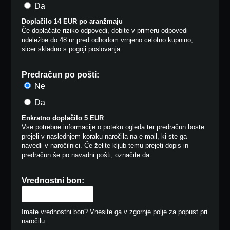
Da
Doplačilo 14 EUR po aranžmaju
Če doplačate riziko odpovedi, dobite v primeru odpovedi
udeležbe do 48 ur pred odhodom vrnjeno celotno kupnino,
sicer skladno s
pogoji poslovanja
.
Predračun po pošti:
Ne
Da
Enkratno doplačilo 5 EUR
Vse potrebne informacije o poteku ogleda ter predračun boste
prejeli v naslednjem koraku naročila na e-mail, ki ste ga
navedli v naročilnici. Če želite kljub temu prejeti dopis in
predračun še po navadni pošti, označite da.
Vrednostni bon:
Imate vrednostni bon? Vnesite ga v zgornje polje za popust pri
naročilu.