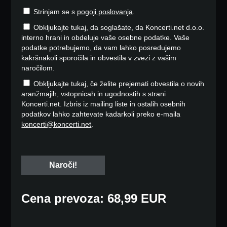
Strinjam se s
pogoji poslovanja
.
Obkljukajte tukaj, da soglašate, da Koncerti.net d.o.o.
interno hrani in obdeluje vaše osebne podatke. Vaše
podatke potrebujemo, da vam lahko posredujemo
kakršnakoli sporočila in obvestila v zvezi z vašim
naročilom.
Obkljukajte tukaj, če želite prejemati obvestila o novih
aranžmajih, vstopnicah in ugodnostih s strani
Koncerti.net. Izbris iz mailing liste in ostalih osebnih
podatkov lahko zahtevate kadarkoli preko e-maila
koncerti@koncerti.net
.
Cena prevoza: 68,99 EUR