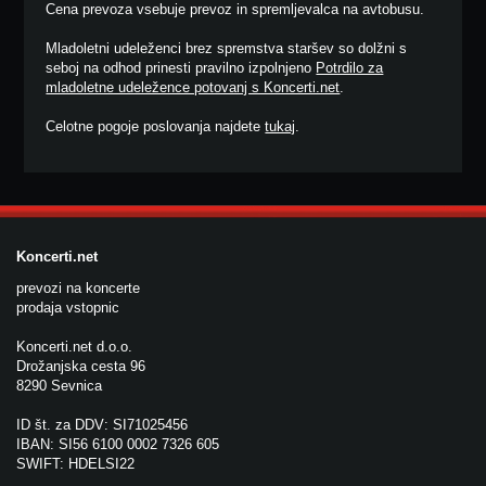
Cena prevoza vsebuje prevoz in spremljevalca na avtobusu.
Mladoletni udeleženci brez spremstva staršev so dolžni s
seboj na odhod prinesti pravilno izpolnjeno
Potrdilo za
mladoletne udeležence potovanj s Koncerti.net
.
Celotne pogoje poslovanja najdete
tukaj
.
Koncerti.net
prevozi na koncerte
prodaja vstopnic
Koncerti.net d.o.o.
Drožanjska cesta 96
8290 Sevnica
ID št. za DDV: SI71025456
IBAN: SI56 6100 0002 7326 605
SWIFT: HDELSI22