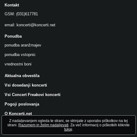
Kontakt
GSM: (031)617781
email:
koncerti@koncerti.net
Ponudba
ponudba aranžmajev
ponudba vstopnic
vrednostni boni
Aktualna obvestila
Vsi dosedanji koncerti
Vsi Concert Freakovi koncerti
Pogoji poslovanja
O Koncerti.net
Z nadaljevanjem ogleda te strani, se strinjate z uporabo piškotkov na tej
Všečkajte nas na FB!
strani.
Razumem in želim nadaljevati
. Za več informacij o piškotkih kliknite
tukaj
.