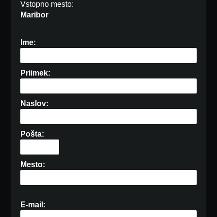
Vstopno mesto:
Maribor
Ime:
Priimek:
Naslov:
Pošta:
Mesto:
E-mail: