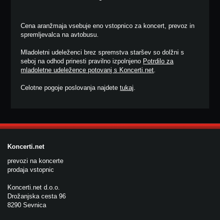
Cena aranžmaja vsebuje eno vstopnico za koncert, prevoz in
spremljevalca na avtobusu.
Mladoletni udeleženci brez spremstva staršev so dolžni s
seboj na odhod prinesti pravilno izpolnjeno
Potrdilo za
mladoletne udeležence potovanj s Koncerti.net
.
Celotne pogoje poslovanja najdete
tukaj
.
Koncerti.net
prevozi na koncerte
prodaja vstopnic
Koncerti.net d.o.o.
Drožanjska cesta 96
8290 Sevnica