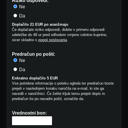
Riziko odpovedi:
Ne
Da
Doplačilo 21 EUR po aranžmaju
Če doplačate riziko odpovedi, dobite v primeru odpovedi
udeležbe do 48 ur pred odhodom vrnjeno celotno kupnino,
sicer skladno s
pogoji poslovanja
.
Predračun po pošti:
Ne
Da
Enkratno doplačilo 5 EUR
Vse potrebne informacije o poteku ogleda ter predračun boste
prejeli v naslednjem koraku naročila na e-mail, ki ste ga
navedli v naročilnici. Če želite kljub temu prejeti dopis in
predračun še po navadni pošti, označite da.
Vrednostni bon: