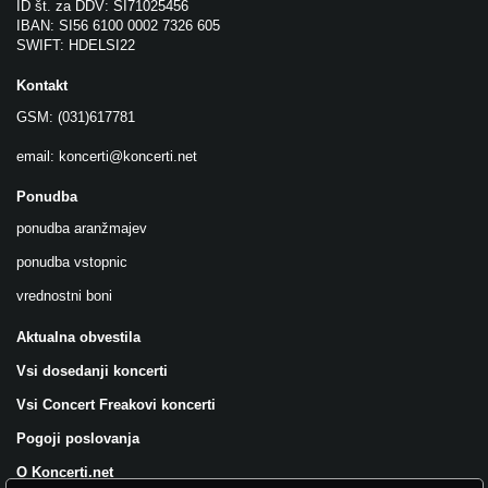
ID št. za DDV: SI71025456
IBAN: SI56 6100 0002 7326 605
SWIFT: HDELSI22
Kontakt
GSM: (031)617781
email:
koncerti@koncerti.net
Ponudba
ponudba aranžmajev
ponudba vstopnic
vrednostni boni
Aktualna obvestila
Vsi dosedanji koncerti
Vsi Concert Freakovi koncerti
Pogoji poslovanja
O Koncerti.net