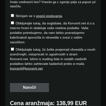
Imate vrednostni bon? Vnesite ga v zgornje polje za popust pri
naročilu.
Strinjam se s
pogoji poslovanja
.
Obkljukajte tukaj, da soglašate, da Koncerti.net d.o.o.
interno hrani in obdeluje vaše osebne podatke. Vaše
podatke potrebujemo, da vam lahko posredujemo
kakršnakoli sporočila in obvestila v zvezi z vašim
naročilom.
Obkljukajte tukaj, če želite prejemati obvestila o novih
aranžmajih, vstopnicah in ugodnostih s strani
Koncerti.net. Izbris iz mailing liste in ostalih osebnih
podatkov lahko zahtevate kadarkoli preko e-maila
koncerti@koncerti.net
.
Cena aranžmaja: 138,99 EUR